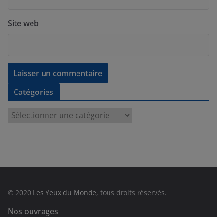
Site web
Catégories
C
a
t
é
g
o
r
© 2020
Les Yeux du Monde
, tous droits réservés.
i
e
Nos ouvrages