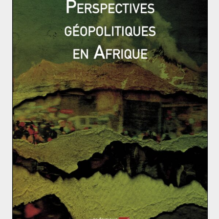
Par son intégration et sa maîtrise complètes de la filière
nucléaire et sa présence effective aux quatre coins du
monde, Rosatom s’impose en tant que leader du
nucléaire à l’échelle mondiale. Pour Moscou, Rosatom
est plus qu’une simple entreprise. Il s’agit de son bras
armé, géopolitique et géoéconomique, qui lui permet
de pénétrer les marchés étrangers, de s’y implanter
durablement et de bâtir un lien de dépendance en
faveur du Kremlin entre les États cibles et la Russie.
Décolonisations asiatiques : peu de négociations de
paix, mais des guerres éclairs
Pierre Mendès France – Biographie