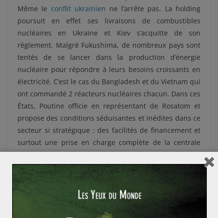
Même le
conflit ukrainien
ne l’arrête pas. La holding
poursuit en effet ses livraisons de combustibles
nucléaires en Ukraine et Kiev s’acquitte de son
règlement. Malgré Fukushima, de nombreux pays sont
tentés de se lancer dans la production d’énergie
nucléaire pour répondre à leurs besoins croissants en
électricité. C’est le cas du Bangladesh et du Vietnam qui
ont commandé 2 réacteurs nucléaires chacun. Dans ces
États, Poutine officie en représentant de Rosatom et
propose des conditions séduisantes et inédites dans ce
secteur si stratégique : des facilités de financement et
surtout une prise en charge complète de la centrale
nucléaire
via
sa filiale Rosatom Overseas. Cette
dernière propose en effet des contrats spéciaux dits
«
build-own-operate
» (construire-détenir-exploiter) qui
font de Rosatom – et donc indirectement de l’État russe
– le propriétaire de centrales nucléaires à l’étranger.