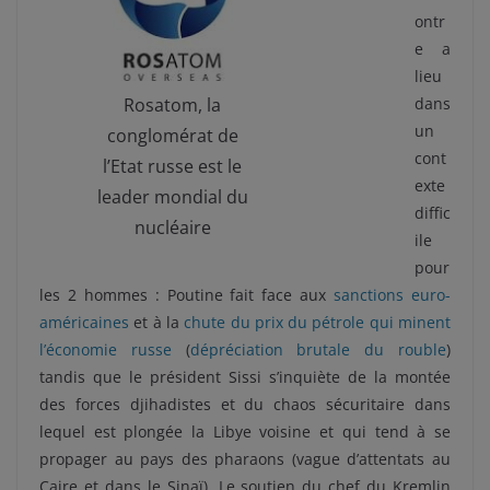
ontr
e a
lieu
Rosatom, la
dans
un
conglomérat de
cont
l’Etat russe est le
exte
leader mondial du
diffic
nucléaire
ile
pour
les 2 hommes : Poutine fait face aux
sanctions euro-
américaines
et à la
chute du prix du pétrole qui minent
l’économie russe
(
dépréciation brutale du rouble
)
tandis que le président Sissi s’inquiète de la montée
des forces djihadistes et du chaos sécuritaire dans
lequel est plongée la Libye voisine et qui tend à se
propager au pays des pharaons (vague d’attentats au
Caire et dans le Sinaï). Le soutien du chef du Kremlin