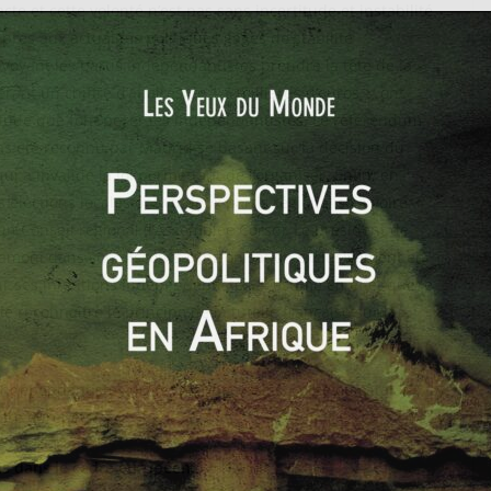
e et cette volonté n’est pas sans incertitude et instabilité.
 près aux actualités politiques gages de stabilité
Voyant les partis indépendantistes prendre la tête de la
ant un chiffre d’affaires de 1,5 milliards d’euros – ont
rtitude que font peser les indépendantistes. Le référendum
as été reconnu par Madrid se basant sur la décision du
ui a invalidé la loi permettant de l’organiser. Enfin, en
s élections locales ont vu deux partis régionalistes voire
’un Conseil régional (l’Assemblée Corse). Le président de
amoni dans son discours d’intronisation exclusivement en
r ses intentions indépendantistes. Il estime en effet que le
 reconnaître le principe de la tutelle française sur la
épendantistes qu’ils soient écossais, corse ou catalan,
adre européen ».
ns dans le cadre européen.