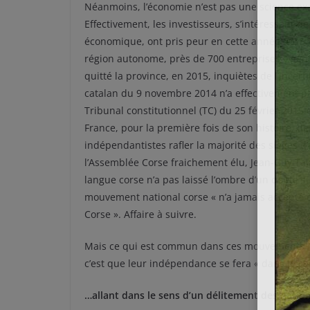
Néanmoins, l’économie n’est pas une science exact
Effectivement, les investisseurs, s’intéressant de
économique, ont pris peur en cette année 2015. 
région autonome, près de 700 entreprises – génér
quitté la province, en 2015, inquiètes de l’ince
catalan du 9 novembre 2014 n’a effectivement p
Tribunal constitutionnel (TC) du 25 février 2015 q
France, pour la première fois de son histoire, de
indépendantistes rafler la majorité des sièges d
l’Assemblée Corse fraichement élu, Jean-Guy Tal
langue corse n’a pas laissé l’ombre d’un doute su
mouvement national corse « n’a jamais accepté de
Corse ». Affaire à suivre.
Mais ce qui est commun dans ces mouvements ind
c’est que leur indépendance se fera « dans le c
…allant dans le sens d’un délitement des natio