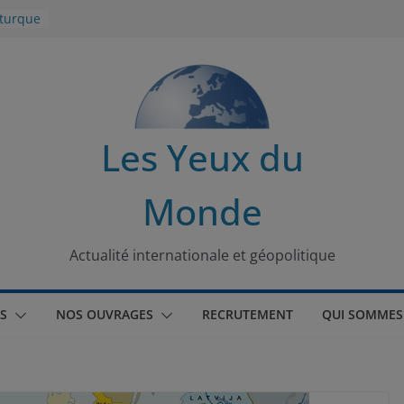
 turque
t
lit
s de la
Les Yeux du
seaux
Monde
tional
Actualité internationale et géopolitique
S
NOS OUVRAGES
RECRUTEMENT
QUI SOMMES