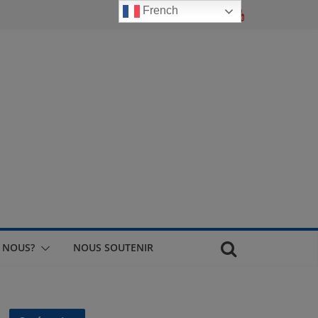
French
 NOUS?
NOUS SOUTENIR