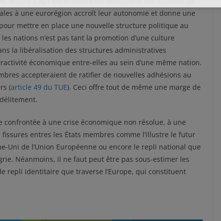
e, mais il s’agit bel et bien d’un délitement des Nations. La
nales à une eurorégion accroît leur autonomie et donne une
pour mettre en place une nouvelle structure politique au
les nations n’est pas tant la promotion d’une culture
s la libéralisation des structures administratives
ttractivité économique entre-elles au sein d’une même nation.
embres accepteraient de ratifier de nouvelles adhésions au
rs (
article 49 du TUE
). Ceci offre tout de même une marge de
délitement.
ste confrontée à une crise économique non résolue, à une
 fissures entres les États membres comme l’illustre le futur
e-Uni de l’Union Européenne ou encore le repli national que
rie. Néanmoins, il ne faut peut être pas sous-estimer les
e repli identitaire que traverse l’Europe, qui constituent