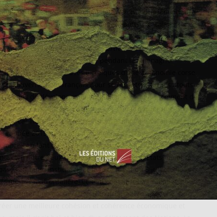
 catalane ou Jean-Guy Talamoni, leur volonté d’indépendance
 pas de celui de Bruxelles. L’indépendantiste catalan
nthousiastes de la construction européenne
» affirme qu’ils
s unie, mais [
ils veulent]
en faire partie dans les mêmes
tats européens
« . Du côté corse, pendant la campagne
ur volonté de poser les bases juridiques d’une autonomie corse
s du gouvernement français pour se recentrer sur les atouts
 européens de développement régional) venant directement de
ensaient même intégrer la zone euro
pour garder une
erling, car l’idée de frapper sa propre monnaie serait vecteur
onnu l’année 2015 ne s’avèrent donc pas si dangereuses pour
mbres en tant que nation. D’ailleurs les institutions
talière entre deux ou plusieurs territoires d’États membres
ase juridique instituée par le règlement du 5 juillet 2006
ion Transfrontalière) et sont constitués à l’initiative de
t instaurer une coopération transfrontalière appuyée. On
réer une meilleure cohésion et cohérence économique et