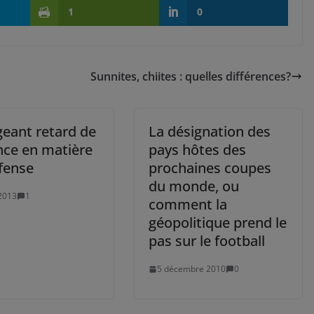
1
0
Sunnites, chiites : quelles différences?
igeant retard de
La désignation des
nce en matière
pays hôtes des
fense
prochaines coupes
du monde, ou
2013
1
comment la
géopolitique prend le
pas sur le football
5 décembre 2010
0