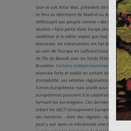
Que ce soit Artur Mas, président de la province
se fera au détriment de Madrid ou de Paris mais
définissant son peuple comme «
des défenseurs e
veulent « f
aire partie d’une Europe plus forte et plu
conditions et le même respect que tous les autres É
électorale, les nationalistes ont fait état de le
au sein de l’Europe en s’affranchissant des aide
de l’Île de Beauté avec les fonds FEDER (Fonds
Bruxelles.
Certains indépendantistes écossais p
monnaie forte et stable en sortant de la livre st
d’instabilité. Les velléités régionalistes qu’a c
l’Union Européenne mais plutôt pour les États me
européennes poussent à la coopération transfron
formant les eurorégions. Ces dernières ont une b
créant les GECT (Groupement Européen de Coopérat
ses membres – donc des régions – qui souhaiten
peut y voir dans ce mécanisme une volonté de c