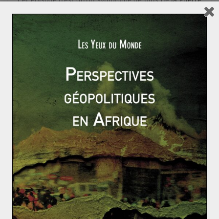
froide se déroulant entre les monarchies du Golfe
aujourd’hui
. La Tunisie étant le seul pays où le
Printemps arabe a réussi, elle représente un enjeu
majeur pour les puissances régionales. La rivalité entre
les Émirats et le Qatar se traduit par leurs soutiens
respectifs aux deux principaux partis en Tunisie : les
islamistes d’Ennahdha et le parti Nidaa Tounes qui
représente l’ancien régime. Cette situation est assez
semblable à la situation en Égypte, où les Émirats ont
soutenu
le coup d’État du maréchal Sissi
, tandis que le
Qatar finançait le leader islamiste renversé Mohamed
Morsi. Cette guerre froide qui ne dit pas son nom a
depuis juin dernier atteint son paroxysme lorsque les
Émirats, en compagnie de ses alliés saoudiens,
égyptiens et koweïtiens ont mis en place
un embargo
sur l’émirat du Qatar
qui s’est alors retrouvé esseulé et
à la recherche d’alliés dans la région, ce qui explique