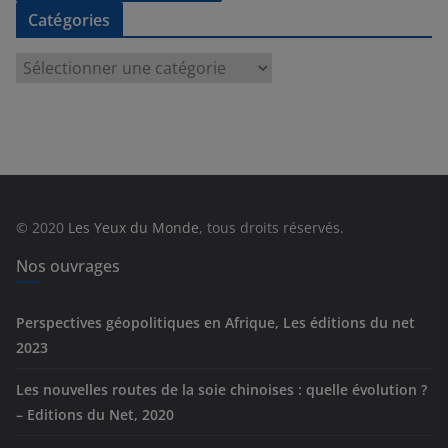
Catégories
C
a
t
é
g
o
r
© 2020
Les Yeux du Monde
, tous droits réservés.
i
e
Nos ouvrages
s
Perspectives géopolitiques en Afrique, Les éditions du net
2023
Les nouvelles routes de la soie chinoises : quelle évolution ?
– Editions du Net, 2020