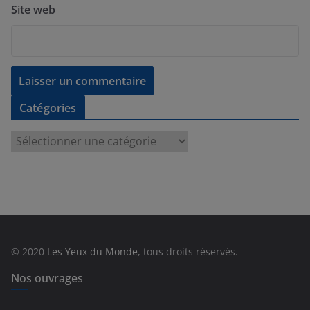
Site web
Catégories
C
a
t
é
g
o
r
© 2020
Les Yeux du Monde
, tous droits réservés.
i
e
Nos ouvrages
s