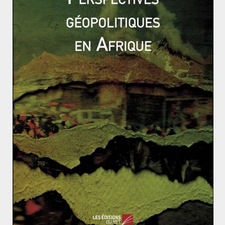
Irak. Aucune de ces attaques n’a été revendiquée.
Washington accuse cependant le Kataeb Hezbollah.
Vers un départ des troupes américaines?
L’Iran et les
Etats-Unis
avaient
soigneusement
évité
l’affrontement
ces dernières
années, en particulier lors des frappes contre l’Etat
Islamique.
Les tensions
n’ont pourtant pas cessé de
s’aggraver. Depuis leur retrait d’Irak en 2011, les Etats-
Unis ont largement perdu de leur influence dans ce
pays. Téhéran contrôle désormais de près le système
politique qu’ils avaient installé après la chute de