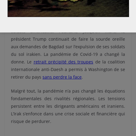
Saddam Hussein.
En janvier, le Parlement irakien
a voté en faveur du
départ d’Irak
des troupes étrangères, dont 5 200
soldats américains. Pourtant, jusqu’en mars, le
président Trump continuait de faire la sourde oreille
aux demandes de Bagdad sur l’expulsion de ses soldats
du sol irakien. La pandémie de Covid-19 a changé la
donne. Le
retrait précipité
des troupes
de la coalition
internationale anti-Daesh a permis à Washington de se
retirer du pays
sans perdre la face
.
Malgré tout, la pandémie n’a pas changé les équations
fondamentales des rivalités régionales. Les tensions
persistent entre les dirigeants américains et iraniens.
L’Irak s’enfonce dans une crise sociale et financière qui
risque de perdurer.