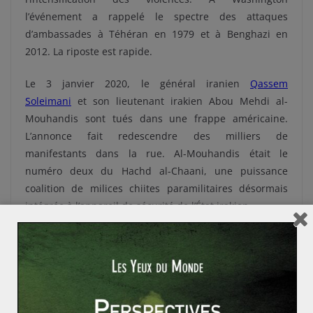
l’événement a rappelé le spectre des attaques
d’ambassades à Téhéran en 1979 et à Benghazi en
2012. La riposte est rapide.
Le 3 janvier 2020, le général iranien
Qassem
Soleimani
et son lieutenant irakien Abou Mehdi al-
Mouhandis sont tués dans une frappe américaine.
L’annonce fait redescendre des milliers de
manifestants dans la rue. Al-Mouhandis était le
numéro deux du Hachd al-Chaani, une puissance
coalition de milices chiites paramilitaires désormais
intégrée à l’appareil de sécurité de l’État irakien.
Depuis octobre,
l’armée américaine avait frappé de
nombreuses bases
du Kataeb Hezbollah, un
mouvement proche du Hezbollah pro-iranien. Du camp
adverse, on dénombre
vingt-trois tirs de
roquette
contre des installations américaines en