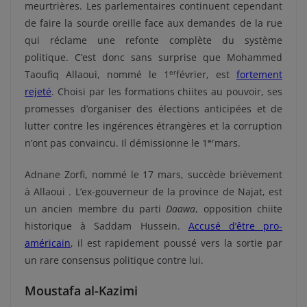
meurtrières. Les parlementaires continuent cependant
de faire la sourde oreille face aux demandes de la rue
qui réclame une refonte complète du système
politique. C’est donc sans surprise que Mohammed
er
Taoufiq Allaoui, nommé le 1
février, est
fortement
rejeté
. Choisi par les formations chiites au pouvoir, ses
promesses d’organiser des élections anticipées et de
lutter contre les ingérences étrangères et la corruption
er
n’ont pas convaincu. Il démissionne le 1
mars.
Adnane Zorfi, nommé le 17 mars, succède brièvement
à Allaoui . L’ex-gouverneur de la province de Najat, est
un ancien membre du parti
Daawa
, opposition chiite
historique à Saddam Hussein.
Accusé d’être pro-
américain
, il est rapidement poussé vers la sortie par
un rare consensus politique contre lui.
Moustafa al-Kazimi