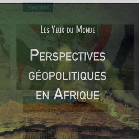
Read More
AMÉRIQUE
AMÉRIQUE LATINE
EVÉNEMENTS
ÉVÉNEMENTS HISTORIQUES
HISTOIRE-GÉOGRAPHIE
Gabrielle FRANCK
14 mars 2022
0 Comments
Retour sur l’indépendance de
l’Amérique Centrale