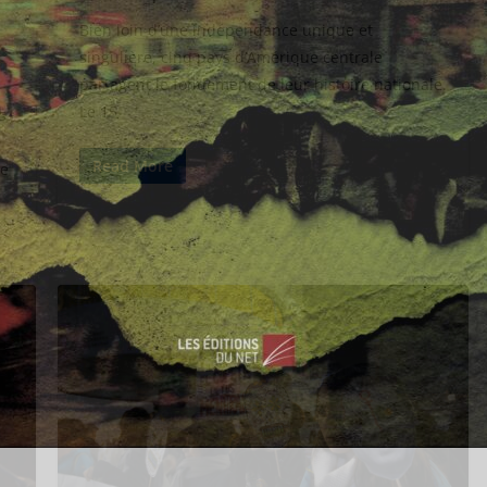
Bien loin d’une indépendance unique et
singulière, cinq pays d’Amérique centrale
partagent le fondement de leur histoire nationale.
Le 15
s
Read More
me