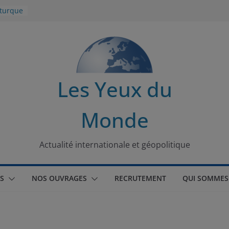
 turque
t
lit
s de la
Les Yeux du
seaux
Monde
tional
Actualité internationale et géopolitique
S
NOS OUVRAGES
RECRUTEMENT
QUI SOMMES