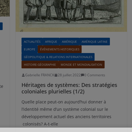
E
ACTUALITÉS
AFRIQUE
AMÉRIQUE
AMÉRIQUE LATINE
EUROPE
ÉVÉNEMENTS HISTORIQUES
GÉOPOLITIQUE & RELATIONS INTERNATIONALES
HISTOIRE-GÉOGRAPHIE
MONDE ET MONDIALISATION
Gabrielle FRANCK
28 juillet 2022
0 Comments
Héritages de systèmes: Des stratégies
te
coloniales plurielles (1/2)
Quelle place peut-on aujourd’hui donner à
l’identité même d’un système colonial sur le
développement actuel des anciens territoires
colonisés? A-t-elle