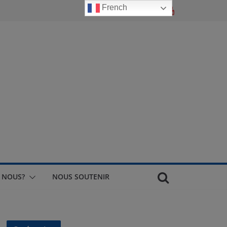
French
 NOUS?
NOUS SOUTENIR