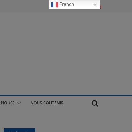
French
 NOUS?
NOUS SOUTENIR