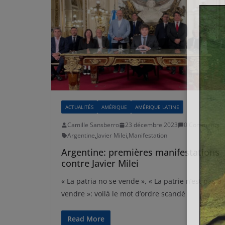
ACTUALITÉS
AMÉRIQUE
AMÉRIQUE LATINE
Camille Sansberro
23 décembre 2023
0 Comments
Argentine
,
Javier Milei
,
Manifestation
Argentine: premières manifestations
contre Javier Milei
« La patria no se vende », « La patrie n’est pas à
vendre »: voilà le mot d’ordre scandé
Read More