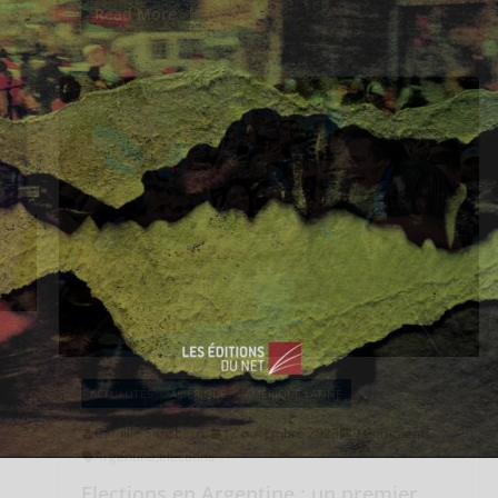
Read More
ACTUALITÉS
AMÉRIQUE
AMÉRIQUE LATINE
Camille Sansberro
12 novembre 2023
0 Comments
Argentine
,
élections
Elections en Argentine : un premier