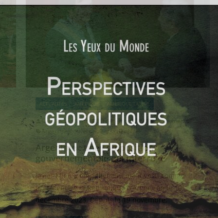
ACTUALITÉS
AMÉRIQUE
AMÉRIQUE LATINE
Camille Sansberro
13 décembre 2023
0 Comments
Argentine
,
gouvernement
,
Javier Milei
Argentine : une composition
gouvernementale qui interroge
Javier Milei a officiellement été investi comme
président de la République d’Argentine le 10
décembre 2023. Depuis le 19 novembre,