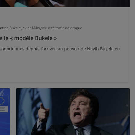
ntine
,
Bukele
,
Javier Milei
,
sécurité
,
trafic de drogue
pie le « modèle Bukele »
lvadoriennes depuis l’arrivée au pouvoir de Nayib Bukele en