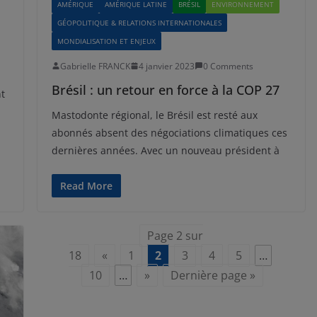
AMÉRIQUE
AMÉRIQUE LATINE
BRÉSIL
ENVIRONNEMENT
GÉOPOLITIQUE & RELATIONS INTERNATIONALES
MONDIALISATION ET ENJEUX
Gabrielle FRANCK
4 janvier 2023
0 Comments
Brésil : un retour en force à la COP 27
nt
Mastodonte régional, le Brésil est resté aux
abonnés absent des négociations climatiques ces
dernières années. Avec un nouveau président à
Read More
Page 2 sur
18
«
1
2
3
4
5
…
10
…
»
Dernière page »