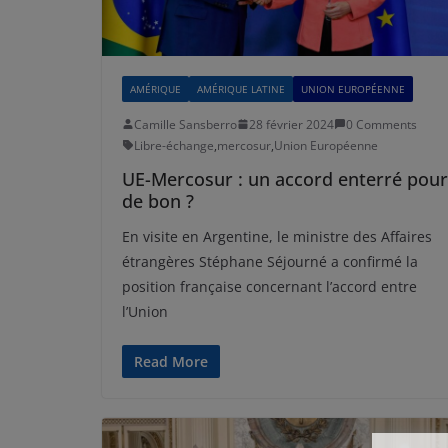
AMÉRIQUE
AMÉRIQUE LATINE
UNION EUROPÉENNE
Camille Sansberro
28 février 2024
0 Comments
Libre-échange
,
mercosur
,
Union Européenne
UE-Mercosur : un accord enterré pour
de bon ?
En visite en Argentine, le ministre des Affaires
étrangères Stéphane Séjourné a confirmé la
position française concernant l’accord entre
l’Union
Read More