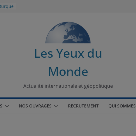
 turque
t
lit
s de la
Les Yeux du
seaux
Monde
tional
Actualité internationale et géopolitique
S
NOS OUVRAGES
RECRUTEMENT
QUI SOMMES