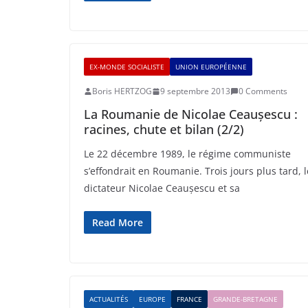
EX-MONDE SOCIALISTE
UNION EUROPÉENNE
Boris HERTZOG
9 septembre 2013
0 Comments
La Roumanie de Nicolae Ceaușescu :
racines, chute et bilan (2/2)
Le 22 décembre 1989, le régime communiste
s’effondrait en Roumanie. Trois jours plus tard, l
dictateur Nicolae Ceaușescu et sa
Read More
ACTUALITÉS
EUROPE
FRANCE
GRANDE-BRETAGNE