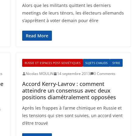
Alors que les militants quittent les derniers
meetings de leurs ténors, les électeurs allemands
s’apprêtent à voter demain pour élire
Read More
RUSSIE ET ESPACES POST-SOVIÉTIQUES
SUJETS CHAUDS
SYRIE
ts
Nicolas MOULIN
14 septembre 2013
0 Comments
ne
Accord Kerry-Lavrov : comment
atteindre un consensus avec deux
positions diamétralement opposées
Après les frappes à l’arme chimique en Russie et
s
les tensions qui s’en sont suivies, un accord vient
e
d’être trouvé