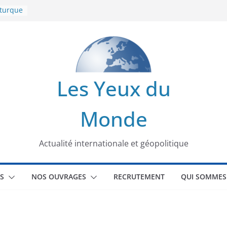
 turque
t
lit
s de la
Les Yeux du
seaux
Monde
tional
Actualité internationale et géopolitique
S
NOS OUVRAGES
RECRUTEMENT
QUI SOMMES