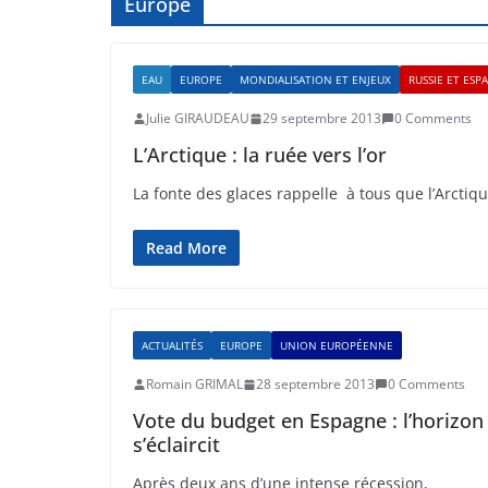
Europe
EAU
EUROPE
MONDIALISATION ET ENJEUX
RUSSIE ET ESP
Julie GIRAUDEAU
29 septembre 2013
0 Comments
L’Arctique : la ruée vers l’or
La fonte des glaces rappelle à tous que l’Arcti
Read More
ACTUALITÉS
EUROPE
UNION EUROPÉENNE
Romain GRIMAL
28 septembre 2013
0 Comments
Vote du budget en Espagne : l’horizon
s’éclaircit
Après deux ans d’une intense récession,