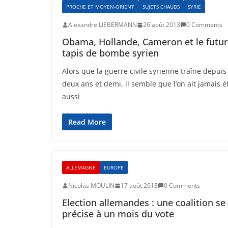
PROCHE ET MOYEN-ORIENT
SUJETS CHAUDS
SYRIE
Alexandre LIEBERMANN
26 août 2013
0 Comments
Obama, Hollande, Cameron et le futur
tapis de bombe syrien
Alors que la guerre civile syrienne traîne depuis
deux ans et demi, il semble que l’on ait jamais é
aussi
Read More
ALLEMAGNE
EUROPE
Nicolas MOULIN
17 août 2013
0 Comments
Election allemandes : une coalition se
précise à un mois du vote