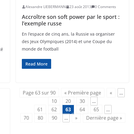
Alexandre LIEBERMANN
23 août 2013
0 Comments
Accroître son soft power par le sport :
l’exemple russe
En l’espace de cinq ans, la Russie va organiser
des Jeux Olympiques (2014) et une Coupe du
monde de football
té
Read More
Page 63 sur 90
« Première page
«
…
10
20
30
…
61
62
63
64
65
…
70
80
90
…
»
Dernière page »