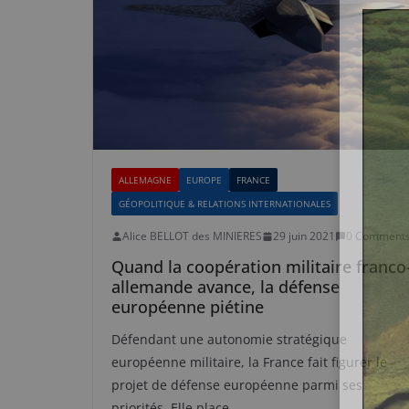
ALLEMAGNE
EUROPE
FRANCE
GÉOPOLITIQUE & RELATIONS INTERNATIONALES
Alice BELLOT des MINIERES
29 juin 2021
0 Comment
Quand la coopération militaire franco
allemande avance, la défense
européenne piétine
Défendant une autonomie stratégique
européenne militaire, la France fait figurer le
projet de défense européenne parmi ses
priorités. Elle place