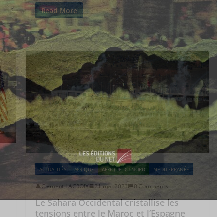
Read More
ACTUALITÉS
AFRIQUE
AFRIQUE DU NORD
MÉDITERRANÉE
Clement LACROIX
21 mai 2021
0 Comments
Le Sahara Occidental cristallise les
tensions entre le Maroc et l’Espagne