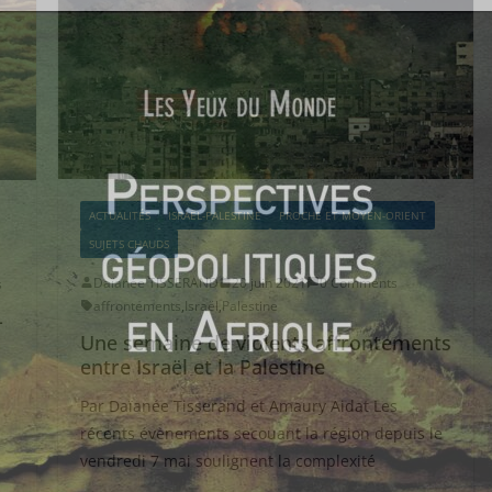
ACTUALITÉS
ISRAËL-PALESTINE
PROCHE ET MOYEN-ORIENT
SUJETS CHAUDS
Daïanée TISSERAND
20 juin 2021
0 Comments
s
affrontements
,
Israël
,
Palestine
-
Une semaine de violents affrontements
entre Israël et la Palestine
Par Daïanée Tisserand et Amaury Aidat Les
récents évènements secouant la région depuis le
vendredi 7 mai soulignent la complexité