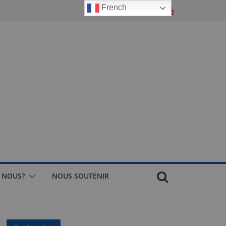
French
 NOUS?
NOUS SOUTENIR