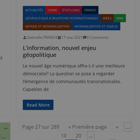
ACTUALITÉS
CHINE
ÉTATS-UNIS
FRANCE
GÉOPOLITIQUE & RELATIONS INTERNATIONALES
IDÉES
IRAN
MONDE ET MONDIALISATION
MONDIALISATION ET ENJEUX
Gabrielle FRANCK
17 mai 2021
0 Comments
L’information, nouvel enjeu
géopolitique
st
Le nouvel âge numérique offre-t-il une meilleure
démocratie? La question se pose à regarder
l’émergence de communautés transnationales.
Capables de
Read More
Page 27 sur 289
« Première page
«
…
10
20
…