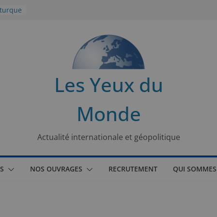
 turque
t
lit
s de la
Les Yeux du
seaux
Monde
tional
Actualité internationale et géopolitique
S
NOS OUVRAGES
RECRUTEMENT
QUI SOMMES