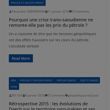
PROCHE ET MOYEN-ORIENT
Alexandre LIEBERMANN
11 janvier 2016
0 Comments
Pourquoi une crise irano-saoudienne ne
remonte-elle pas les prix du pétrole ?
On a coutume de dire que les tensions géopolitiques
ont des effets haussiers sur les cours du pétrole.
L’escalade verbale
Read More
IRAK
PROCHE ET MOYEN-ORIENT
PROCHE-ORIENT
SUJETS CHAUDS
SYRIE
INT EXT
8 janvier 2016
0 Comments
géopolitique
,
Irak
,
Syrie
Rétrospective 2015 : les évolutions de
Daech sur le territoire syro-irakien et ses