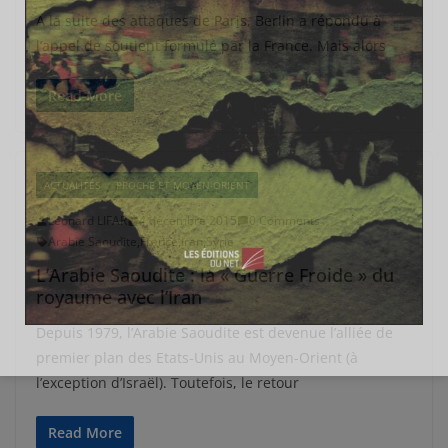
A la suite des attaques de Paris, Berlin a répondu à
l’appel de soutient formulé par la France. Mais alors
Read More
ACTUALITÉS
PROCHE ET MOYEN-ORIENT
Léonard LIFAR
4 décembre 2015
0 Comments
Arabie Saoudite
,
France
,
Iran
,
Syrie
L’Arabie Saoudite : la « Guerre Froide » du
royaume avec l’Iran
Depuis 1979, l’Arabie Saoudite est devenue l’alliée de
premier plan des Etats-Unis au Moyen-Orient (à
l’exception d’Israël). Toutefois, le retour
Read More