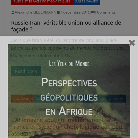
RUSSIE ET ESPACES POST-SOVIÉTIQUES
SUJETS CHAUDS
Alexandre LIEBERMANN
7 décembre 2015
0 Comments
Russie-Iran, véritable union ou alliance de
façade ?
Alors que l’Iran a été, durant trente-cinq ans, placé
parmi les grands opposants du monde occidental, son
changement diplomatique l’a
Read More
ALLEMAGNE
EUROPE
PROCHE ET MOYEN-ORIENT
PROCHE-ORIENT
Nicolas MOULIN
7 décembre 2015
0 Comments
L’Allemagne soutient militairement la
France en Syrie : un choix logique que peu
assument.