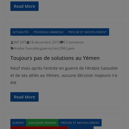
Read More
ACTUALITÉS
PÉNINSULE ARABIQUE
PROCHE ET MOYEN-ORIENT
INT EXT
18 décembre 2015
0 Comments
Arabie Saoudite
,
guerre
,
Iran
,
ONU
,
paix
Toujours pas de solutions au Yémen
Neuf mois après l’entrée en guerre de l’Arabie Saoudite
et de ses alliés au Yémen, aucune décision majeure n’a
été
Read More
EUROPE
NUCLÉAIRE IRANIEN
PROCHE ET MOYEN-ORIENT