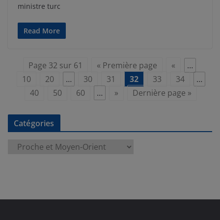
ministre turc
Read More
Page 32 sur 61
« Première page
«
…
10
20
…
30
31
32
33
34
…
40
50
60
…
»
Dernière page »
Catégories
C
a
t
é
g
o
r