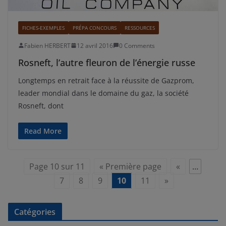
FICHES-EXEMPLES
PRÉPA CONCOURS
RESSOURCES
Fabien HERBERT
12 avril 2016
0 Comments
Rosneft, l’autre fleuron de l’énergie russe
Longtemps en retrait face à la réussite de Gazprom,
leader mondial dans le domaine du gaz, la société
Rosneft, dont
Read More
Page 10 sur 11
« Première page
«
…
7
8
9
10
11
»
Catégories