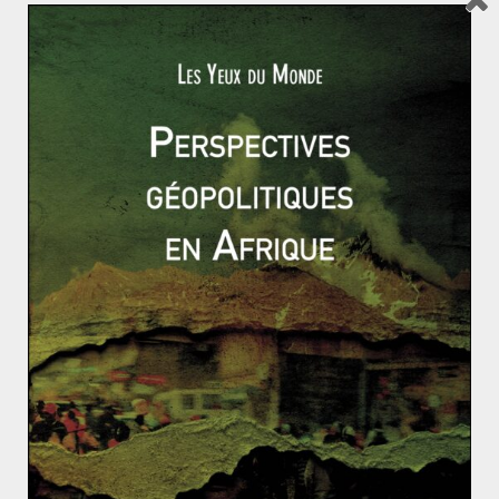
Read More
FICHES-EXEMPLES
PAYS SCANDINAVES
PRÉPA CONCOURS
RESSOURCES
UNION EUROPÉENNE
Aurélien CLOU
16 avril 2016
1 Comment
Les énergies renouvelables en Suède, un