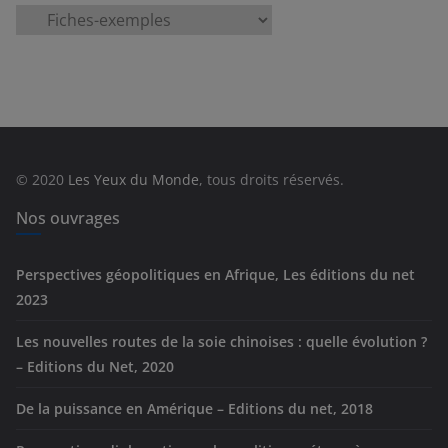
C
a
t
é
g
o
r
© 2020
Les Yeux du Monde
, tous droits réservés.
i
e
Nos ouvrages
s
Perspectives géopolitiques en Afrique, Les éditions du net
2023
Les nouvelles routes de la soie chinoises : quelle évolution ?
– Editions du Net, 2020
De la puissance en Amérique – Editions du net, 2018