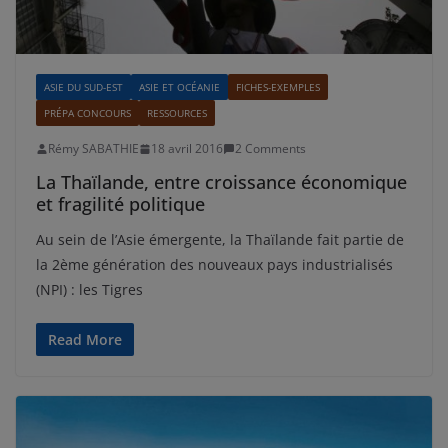
ASIE DU SUD-EST
ASIE ET OCÉANIE
FICHES-EXEMPLES
PRÉPA CONCOURS
RESSOURCES
Rémy SABATHIE
18 avril 2016
2 Comments
La Thaïlande, entre croissance économique
et fragilité politique
Au sein de l’Asie émergente, la Thaïlande fait partie de
la 2ème génération des nouveaux pays industrialisés
(NPI) : les Tigres
Read More