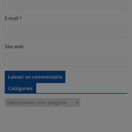
E-mail
*
Site web
Catégories
C
a
t
é
g