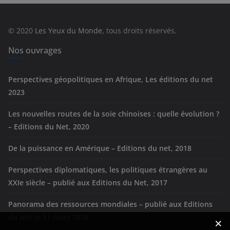
o
r
© 2020
Les Yeux du Monde
, tous droits réservés.
i
e
Nos ouvrages
s
Perspectives géopolitiques en Afrique, Les éditions du net
2023
Les nouvelles routes de la soie chinoises : quelle évolution ?
– Editions du Net, 2020
De la puissance en Amérique – Editions du net, 2018
Perspectives diplomatiques, les politiques étrangères au
XXIe siècle – publié aux Editions du Net, 2017
Panorama des ressources mondiales – publié aux Editions
du Net le 11 mars 2016