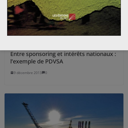
L’internet chinois, instrument central de
la puissance de Pékin
28 mars 2019
0
Entre sponsoring et intérêts nationaux :
l’exemple de PDVSA
9 décembre 2013
0