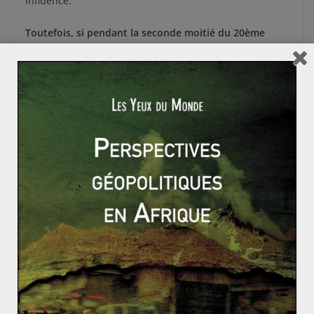
influence.
Toutefois, si pendant la seconde moitié du 20ème
siècle les politiques d’aide ont été essentiellement
l’apanage de l’Occident, on assiste depuis le début de
ce siècle à une nouvelle dynamique Sud-Sud dans ces
échanges. Dans les 8 Objectifs du millénaire pour le
développement adoptés en 2000, les Etats devaient
consacrer 0.7% de leur PNB à l’APD. Ce sont les
Emirats Arabes Unis qui sont les plus investis avec
1.17% de leur PIB consacré à l’APD (la France y
consacrant 0.36% de son PIB). Les pays du Sud
(monarchies du Golfe, BRICS, Turquie) investissent
désormais massivement ce champ des relations
internationales. On constate donc que malgré les
critiques sur son efficacité, l’APD reste un outil prisé
des Etats dans le but de se protéger ou de promouvoir
leurs intérêts économiques et politiques.