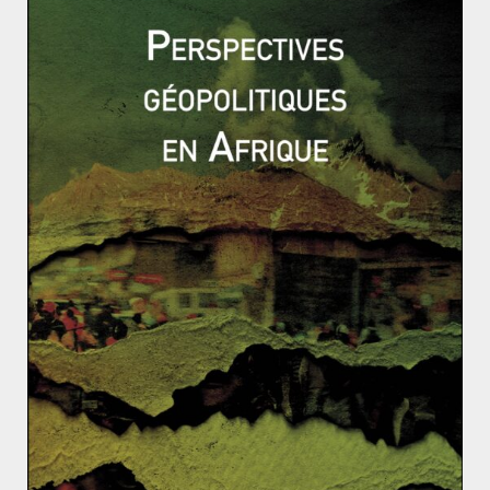
décidée pour la première fois à s’entendre. Attelage
improbable, elle rassemble sous la même enseigne,
nationalistes du Bon Parti
(Iyi Parti-
IP
)
, Kémalistes du
Parti Républicain Peuple (
Cumhuriyet Halk Partisi-
CHP
)
,
Islamistes pur et dur du Parti de la Félicité
(Saadet
Partisi-
SP
).
Chaque formation présentera un candidat
au premier tour du scrutin présidentiel. Ensuite, au
second tour, tout le monde fera front commun. Hormis
le parti kurde exclu de l’alliance, une liste unique est
prévue législatives.
Néanmoins, l’opposition souffre de
trois maux fondamentaux.
Elle manque d’idéologie
inclusive. Les nationalistes du Bon Parti,
portent au
pinacle l’unité nationale et heurtent mécaniquement
les Kurdes.
Les kémalistes du Parti Républicain du
Peuple (CHP) crispés sur la défense d’une laïcité
intransigeante rebutent la frange la plus dévote de
l’électorat. Preuve en est le score erratique de ces deux
formations à l’Est du pays ou en Anatolie centrale.