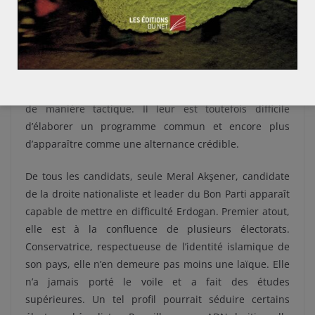
L’opposition manque également d’un leader
charismatique. Elle présente d’honorables Professeurs
d’université au langage aussi ampoulé
qu’incompréhensible. En définitive, c’est l’absence de
valeurs partagées qui est la plus criante. Les islamistes
orthodoxes et les kémalistes peuvent bien s’entendre
de manière tactique. Il leur est toutefois difficile
d’élaborer un programme commun et encore plus
d’apparaître comme une alternance crédible.
De tous les candidats, seule
Meral Akşener
, candidate
de la droite nationaliste et leader du Bon Parti apparaît
capable de mettre en difficulté Erdogan. Premier atout,
elle est à la confluence de plusieurs électorats.
Conservatrice, respectueuse de l’identité islamique de
son pays, elle n’en demeure pas moins une laïque. Elle
n’a jamais porté le voile et a fait des études
supérieures. Un tel profil pourrait séduire certains