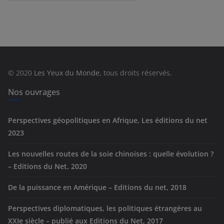
a
t
é
g
o
r
© 2020
Les Yeux du Monde
, tous droits réservés.
i
e
Nos ouvrages
s
Perspectives géopolitiques en Afrique, Les éditions du net
2023
Les nouvelles routes de la soie chinoises : quelle évolution ?
– Editions du Net, 2020
De la puissance en Amérique – Editions du net, 2018
Perspectives diplomatiques, les politiques étrangères au
XXIe siècle – publié aux Editions du Net, 2017