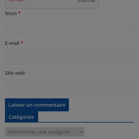
Nom
*
E-mail
*
Site web
Catégories
C
a