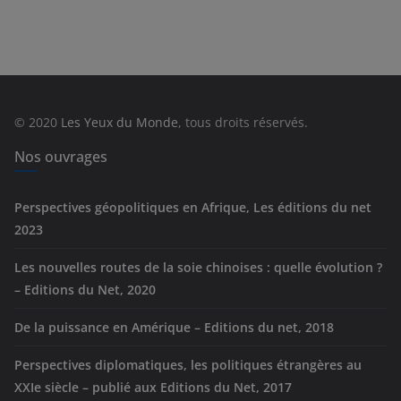
t
é
g
o
r
© 2020
Les Yeux du Monde
, tous droits réservés.
i
e
Nos ouvrages
s
Perspectives géopolitiques en Afrique, Les éditions du net
2023
Les nouvelles routes de la soie chinoises : quelle évolution ?
– Editions du Net, 2020
De la puissance en Amérique – Editions du net, 2018
Perspectives diplomatiques, les politiques étrangères au
XXIe siècle – publié aux Editions du Net, 2017