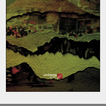
La Nouvelle banque de développement
des BRICS : un outil économique et
politique
19 avril 2016
0
Quels enjeux pour l’Europe de la
Défense ?