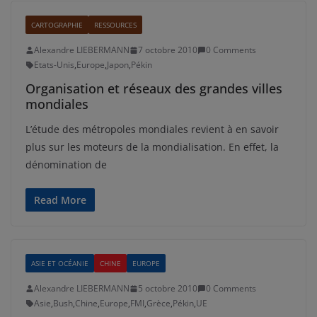
CARTOGRAPHIE
RESSOURCES
Alexandre LIEBERMANN
7 octobre 2010
0 Comments
Etats-Unis
,
Europe
,
Japon
,
Pékin
Organisation et réseaux des grandes villes
mondiales
L’étude des métropoles mondiales revient à en savoir
plus sur les moteurs de la mondialisation. En effet, la
dénomination de
Read More
ASIE ET OCÉANIE
CHINE
EUROPE
Alexandre LIEBERMANN
5 octobre 2010
0 Comments
Asie
,
Bush
,
Chine
,
Europe
,
FMI
,
Grèce
,
Pékin
,
UE