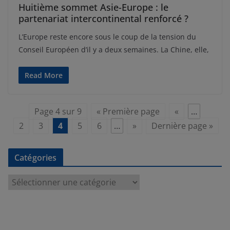
Huitième sommet Asie-Europe : le
partenariat intercontinental renforcé ?
L’Europe reste encore sous le coup de la tension du
Conseil Européen d’il y a deux semaines. La Chine, elle,
Read More
Page 4 sur 9
« Première page
«
…
2
3
4
5
6
…
»
Dernière page »
Catégories
C
a
t
é