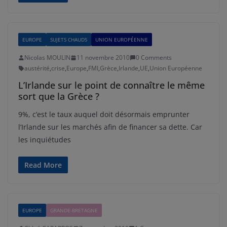
EUROPE
SUJETS CHAUDS
UNION EUROPÉENNE
Nicolas MOULIN
11 novembre 2010
0 Comments
austérité
,
crise
,
Europe
,
FMI
,
Grèce
,
Irlande
,
UE
,
Union Européenne
L’Irlande sur le point de connaître le même
sort que la Grèce ?
9%, c’est le taux auquel doit désormais emprunter
l’Irlande sur les marchés afin de financer sa dette. Car
les inquiétudes
Read More
EUROPE
GRANDE-BRETAGNE