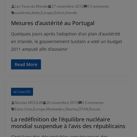
Les Yeux du Monde
27 novembre 2010
0 Comments
austérité
,
dette
,
Europe
,
Grèce
,
Irlande
Mesures d’austérité au Portugal
Quelques jours après l’adoption d’un plan d’austérité
en Irlande, le gouvernement lusitain a voté un budget
2011 amputé afin d’assainir
Read More
ACTUALITÉS
Nicolas MOULIN
20 novembre 2010
0 Comments
Etats-Unis
,
Europe
,
Medvedev
,
Obama
,
OTAN
,
Russie
La redéfinition de l’équilibre nucléaire
mondial suspendue à l’avis des républicains
C’est l’une des désagréables conséquences des