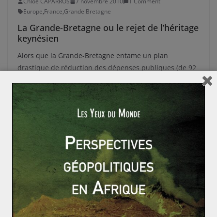
Chloé CAPARROS
7 novembre 2010
1 Comment
Europe
,
France
,
Grande Bretagne
La Grande-Bretagne ou le rejet de l’héritage
keynésien
Alors que la Grande-Bretagne entame un plan
drastique de réduction des dépenses publiques (de 92
milliards d’euros par la suppression
Read More
EUROPE
FRANCE
GRANDE-BRETAGNE
UNION EUROPÉENNE
Nicolas MOULIN
2 novembre 2010
0 Comments
David Cameron
,
Europe
,
France
,
Grande Bretagne
,
ONU
,
OTAN
,
puissance
Paris et Londres annoncent une
coopération militaire : pétard mouillé ou