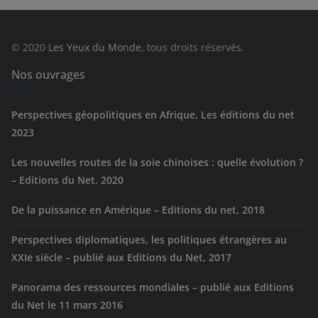
g
o
r
© 2020
Les Yeux du Monde
, tous droits réservés.
i
e
Nos ouvrages
s
Perspectives géopolitiques en Afrique, Les éditions du net
2023
Les nouvelles routes de la soie chinoises : quelle évolution ?
– Editions du Net, 2020
De la puissance en Amérique – Editions du net, 2018
Perspectives diplomatiques, les politiques étrangères au
XXIe siècle – publié aux Editions du Net, 2017
Panorama des ressources mondiales – publié aux Editions
du Net le 11 mars 2016