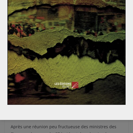
grand pas en avant ?
« L’armée britannique aux ordres de la France », telle
est la vision d’apocalypse qu’a pu donner aux
britanniques le tabloïd
Read More
ACTUALITÉS
AMÉRIQUE
ÉTATS-UNIS
Nicolas MOULIN
23 octobre 2010
0 Comments
Allemagne
,
Chine
,
Etats-Unis
,
Europe
,
FMI
,
France
,
G20
,
géopolitique
,
Royaume-Uni
Réunion des ministres des Finances du G20
: tensions Etats-Unis/Chine et redistribution
des cartes au FMI.
Après une réunion peu fructueuse des ministres des