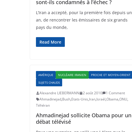
sont-ils condamnés à l’échec ?
L’Iran a accepté, pour la première fois depuis un
an, de rencontrer les émissaires de six grands
pays du monde,
Read More
AMÉRIQUE
NUCLÉAIRE IRANIEN
PROCHE ET MOYEN-ORIENT
SUJETS CHAUDS
Alexandre LIEBERMANN
2 août 2010
1 Comment
Ahmadinejad
,
Bush
,
Etats-Unis
,
Iran
,
Israël
,
Obama
,
ONU
,
Téhéran
Ahmadinejad sollicite Obama pour un
débat télévisé