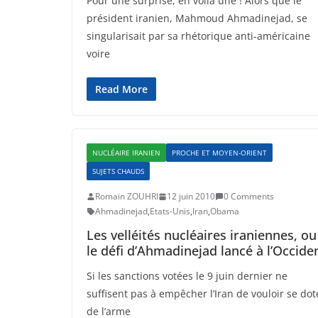
Pour une surprise, en voilà une ! Alors que le
président iranien, Mahmoud Ahmadinejad, se
singularisait par sa rhétorique anti-américaine
voire
Read More
NUCLÉAIRE IRANIEN
PROCHE ET MOYEN-ORIENT
SUJETS CHAUDS
Romain ZOUHRI
12 juin 2010
0 Comments
Ahmadinejad
,
Etats-Unis
,
Iran
,
Obama
Les velléités nucléaires iraniennes, ou
le défi d’Ahmadinejad lancé à l’Occide
Si les sanctions votées le 9 juin dernier ne
suffisent pas à empêcher l’Iran de vouloir se dot
de l’arme