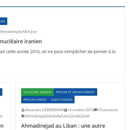
AUDS
Ahmadinejad
,
AIEA
,
Iran
nucléaire iranien
fait cette année 2010, on ne peut s’empêcher de penser à la
NUCLÉAIRE IRANIEN
PROCHE ET MOYEN-ORIENT
PROCHE-ORIENT
SUJETS CHAUDS
Alexandre LIEBERMANN
14 octobre 2010
0 Comments
re
Ahmadinejad
,
Hezbollah
,
Iran
,
Israël
,
Syrie
en
Ahmadinejad au Liban : une autre