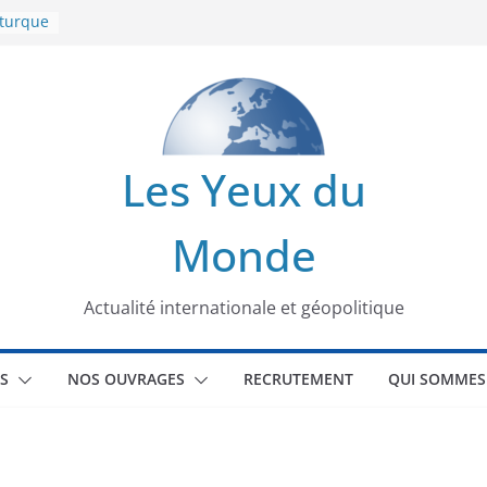
 turque
t
lit
s de la
Les Yeux du
seaux
Monde
tional
Actualité internationale et géopolitique
S
NOS OUVRAGES
RECRUTEMENT
QUI SOMMES