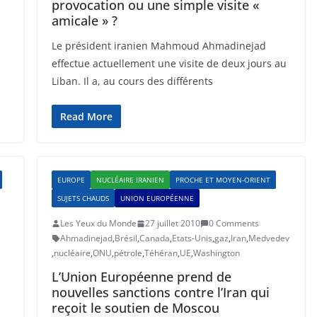
provocation ou une simple visite «
amicale » ?
Le président iranien Mahmoud Ahmadinejad
effectue actuellement une visite de deux jours au
Liban. Il a, au cours des différents
Read More
EUROPE
NUCLÉAIRE IRANIEN
PROCHE ET MOYEN-ORIENT
SUJETS CHAUDS
UNION EUROPÉENNE
Les Yeux du Monde
27 juillet 2010
0 Comments
Ahmadinejad
,
Brésil
,
Canada
,
Etats-Unis
,
gaz
,
Iran
,
Medvedev
,
nucléaire
,
ONU
,
pétrole
,
Téhéran
,
UE
,
Washington
L’Union Européenne prend de
nouvelles sanctions contre l’Iran qui
reçoit le soutien de Moscou