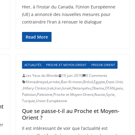
Hier, à l’instar du Canada, l’Union Européenne
(UE) a annoncé des nouvelles mesures pour
contraindre l’Iran à renouer le dialogue
Read More
ACTUALITÉS
PROCHE ET MOYEN-ORIENT
PROCHE-ORIENT
Les Yeux du Monde
10 juin 2010
0 Comments
Ahmadinejad
,
armée
,
Ban Ki-moon
,
Brésil
,
Egypte
,
Etats-Unis
,
Hillary Clinton
,
Irak
,
Iran
,
Israël
,
Netanyahu
,
Obama
,
OTAN
,
paix
,
Pakistan
,
Palestine
,
Proche et Moyen-Orient
,
Russie
,
Syrie
,
Turquie
,
Union Européenne
nt
Que se passe-t-il au Proche et Moyen-
Orient ?
er
Il est intéressant de voir que l’actualité est