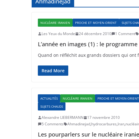
Ahmadinejad
NUCLÉAIRE IRANIEN
PROCHE ET MOYEN-ORIENT
SUJETS CH
Les Yeux du Monde
24 décembre 2010
1 Comment
L’année en images (1) : le programme 
Quand on réfléchit aux grands dossiers qui ont 
Read More
ACTUALITÉS
NUCLÉAIRE IRANIEN
PROCHE ET MOYEN-ORIENT
SUJETS CHAUDS
Alexandre LIEBERMANN
17 novembre 2010
5 Comments
Ahmadinejad
,
hydrocarbures
,
Iran
,
nucléai
Les pourparlers sur le nucléaire irani