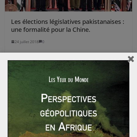
Les élections législatives pakistanaises :
une formalité pour la Chine.
24 juillet 2018
0
2 réflexions sur “
Malaisie : élections
historiques sans changement
”
channy
27 décembre 2018 à 13 h 19 min
Permalien
Assez simplistes vos explications, enfin il faut