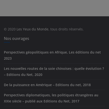
t
é
g
o
r
© 2020
Les Yeux du Monde
, tous droits réservés.
i
e
Nos ouvrages
s
Perspectives géopolitiques en Afrique, Les éditions du net
2023
Les nouvelles routes de la soie chinoises : quelle évolution ?
– Editions du Net, 2020
De la puissance en Amérique – Editions du net, 2018
Perspectives diplomatiques, les politiques étrangères au
XXIe siècle – publié aux Editions du Net, 2017