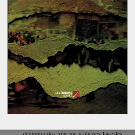
bien vulgariser pour le néophytes
Un point essentiel Tun mahatir est Malaisien,
un pur produit de la Malaisie.;au contraire des
5 autres premiers ministres qui ont dirigés le
pays..Tuanku abdul rahman(pere de l
indépendance , Tun razak( le père de Najib)
Hussein On( pere de hishamuddin le ministre
de la defense de Najib, tiens donc),abdullah
badawi et Najib
Le bordel a mon sens a commencé avec
Badawi, ce grand défenseur des droits de l
homme d après les bobos zummaniste du
Routard…si Tun Mahatir muselait le Pas(parti
islamique) Badawi lui a laissé carte blanche
pour cramer des bibles en places publiques,
démonter des crois sur les églises, faire des