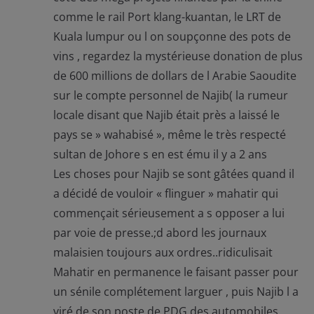
comme le rail Port klang-kuantan, le LRT de
Kuala lumpur ou l on soupçonne des pots de
vins , regardez la mystérieuse donation de plus
de 600 millions de dollars de l Arabie Saoudite
sur le compte personnel de Najib( la rumeur
locale disant que Najib était près a laissé le
pays se » wahabisé », même le très respecté
sultan de Johore s en est ému il y a 2 ans
Les choses pour Najib se sont gâtées quand il
a décidé de vouloir « flinguer » mahatir qui
commençait sérieusement a s opposer a lui
par voie de presse.;d abord les journaux
malaisien toujours aux ordres..ridiculisait
Mahatir en permanence le faisant passer pour
un sénile complétement larguer , puis Najib l a
viré de son poste de PDG des automobiles