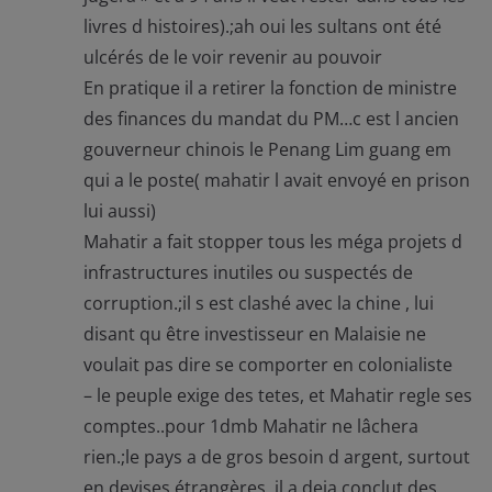
livres d histoires).;ah oui les sultans ont été
ulcérés de le voir revenir au pouvoir
En pratique il a retirer la fonction de ministre
des finances du mandat du PM…c est l ancien
gouverneur chinois le Penang Lim guang em
qui a le poste( mahatir l avait envoyé en prison
lui aussi)
Mahatir a fait stopper tous les méga projets d
infrastructures inutiles ou suspectés de
corruption.;il s est clashé avec la chine , lui
disant qu être investisseur en Malaisie ne
voulait pas dire se comporter en colonialiste
– le peuple exige des tetes, et Mahatir regle ses
comptes..pour 1dmb Mahatir ne lâchera
rien.;le pays a de gros besoin d argent, surtout
en devises étrangères. il a deja conclut des