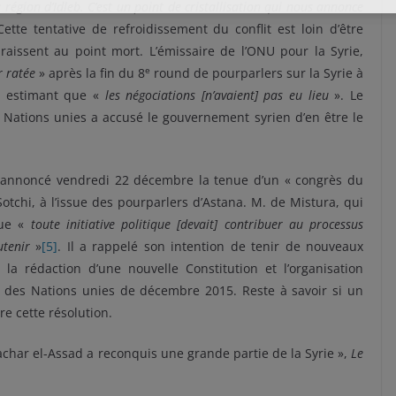
 région d’Idleb. C’est un point de cristallisation qui nous annonce
ette tentative de refroidissement du conflit est loin d’être
aissent au point mort. L’émissaire de l’ONU pour la Syrie,
e
r ratée
» après la fin du 8
round de pourparlers sur la Syrie à
, estimant que «
les négociations [n’avaient] pas eu lieu
». Le
 Nations unies a accusé le gouvernement syrien d’en être le
ont annoncé vendredi 22 décembre la tenue d’un « congrès du
Sotchi, à l’issue des pourparlers d’Astana. M. de Mistura, qui
que «
toute initiative politique [devait] contribuer au processus
outenir
»
[5]
. Il a rappelé son intention de tenir de nouveaux
la rédaction d’une nouvelle Constitution et l’organisation
4 des Nations unies de décembre 2015. Reste à savoir si un
e cette résolution.
har el-Assad a reconquis une grande partie de la Syrie »,
Le