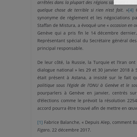
arrêtées dans la plupart des régions sauf une (…) la
quelque chose de terrible si rien n’est fait.
»
[4]
C
synonyme de règlement et les négociations par
Staffan de Mistura, a évoqué une «
occasion en o
Genève qui a pris fin le 14 décembre dernier
Représentant spécial du Secrétaire général des
principal responsable.
De leur côté, la Russie, la Turquie et l’Iran 
dialogue national » les 29 et 30 janvier 2018 à 
était présent à Astana, a insisté sur le fait 
politique sous l’égide de l’ONU à Genève et le s
pourparlers à Genève en janvier, centrés sur 
d’élections comme le prévoit la résolution 225
accord pourra être trouvé afin de mettre en œuvr
[1]
Fabrice Balanche, « Depuis Alep, comment Bac
Figaro
, 22 décembre 2017.