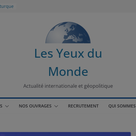
 turque
t
lit
s de la
Les Yeux du
seaux
Monde
tional
Actualité internationale et géopolitique
S
NOS OUVRAGES
RECRUTEMENT
QUI SOMMES