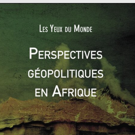
s forces du régime
emble de l’Ouest du pays, où se trouvent la majorité de la
l s’agit de la Syrie souvent qualifiée d’«utile» qui forme un
r les villes centrales de Homs et Hama.
rs de l’année, la mainmise du régime s’est intensifiée
’en novembre 2017, il contrôle les deux tiers du territoire
e moins de 20% à la veille de l’intervention russe) et les deux
de la population. Hormis quelques enclaves à Homs, Damas et
e Sud syrien, Idleb est la seule région encore aux mains des
es, mais dominée par les islamistes, notamment le Front
al-Cham ex-branche syrienne d’Al-Qaïda. L’idée selon laquelle
b sera la grande bataille de 2018
»
[1]
semble se confirmer
 en témoignent les violents combats qui ont lieu
lement entre l’armée du régime d’un côté et les jihadistes et
s de l’autre
[2]
.