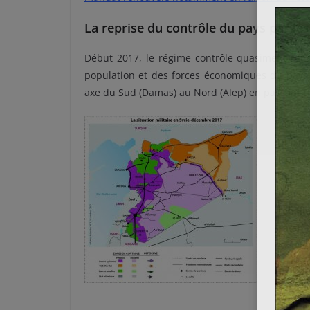
La reprise du contrôle du pays par le
Début 2017, le régime contrôle quasiment l’ens
population et des forces économiques du pays. I
axe du Sud (Damas) au Nord (Alep) en passant pa
Au cou
puisqu
(contr
tiers 
dans l
rebell
Fatah 
«
Idle
comme
actuel
rebelle