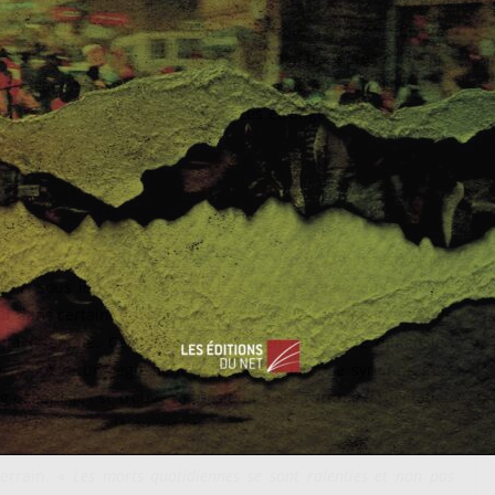
 la mesure où le président Assad semble avoir concédé une
rrains » étrangers ainsi qu’aux milices étrangères et locales
éduite comme peau de chagrin passant de 300 000 personnes
ctifs s’ajoutent les forces et milices étrangères qui comptent
2017 par la Russie avec l’Iran et la Turquie
a permis la mise
e », sous le parrainage d’autres acteurs régionaux tels que
ctif dans certaines zones, son succès reste relatif en raison de
uta orientale. Ce processus revêt en outre une dimension
er à Sotchi un règlement politique de la crise syrienne s’est
 desquelles se trouve l’opposition de la Turquie à l’invitation
que (PYD), que la Russie soutient.
terrain. «
Les morts quotidiennes se sont ralenties et non pas