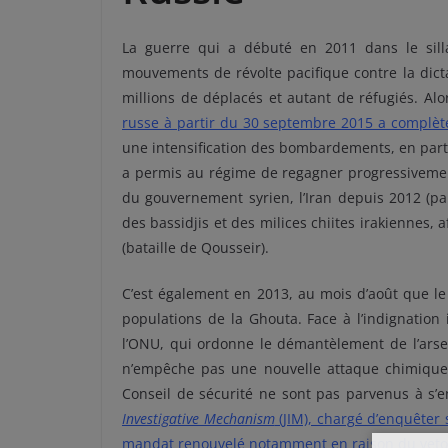
La guerre qui a débuté en 2011 dans le sill
mouvements de révolte pacifique contre la dict
millions de déplacés et autant de réfugiés. Alo
russe à partir du 30 septembre 2015 a complè
une intensification des bombardements, en particu
a permis au régime de regagner progressivement
du gouvernement syrien, l’Iran depuis 2012 (par
des bassidjis et des milices chiites irakiennes,
(bataille de Qousseir).
C’est également en 2013, au mois d’août que l
populations de la Ghouta. Face à l’indignation 
l’ONU, qui ordonne le démantèlement de l’arsen
n’empêche pas une nouvelle attaque chimique
Conseil de sécurité ne sont pas parvenus à s’e
Investigative Mechanism
(JIM), chargé d’enquêter 
mandat renouvelé notamment en raison du veto