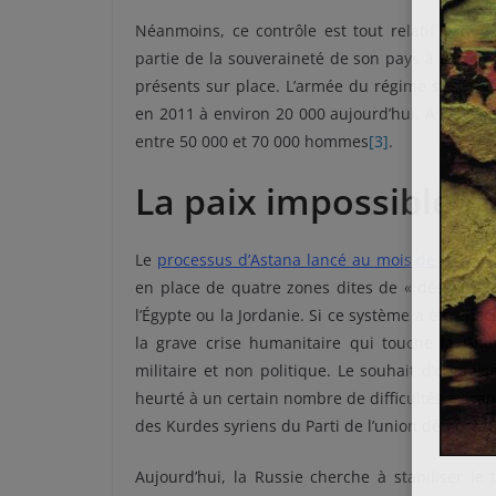
Néanmoins, ce contrôle est tout relatif dans
partie de la souveraineté de son pays à ses « pa
présents sur place. L’armée du régime s’est r
en 2011 à environ 20 000 aujourd’hui. A ces effe
entre 50 000 et 70 000 hommes
[3]
.
La paix impossible ?
Le
processus d’Astana lancé au mois de janvier 
en place de quatre zones dites de « désescalad
l’Égypte ou la Jordanie. Si ce système a été effe
la grave crise humanitaire qui touche la Gho
militaire et non politique. Le souhait d’organis
heurté à un certain nombre de difficultés au rang
des Kurdes syriens du Parti de l’union démocrati
Aujourd’hui, la Russie cherche à stabiliser le 