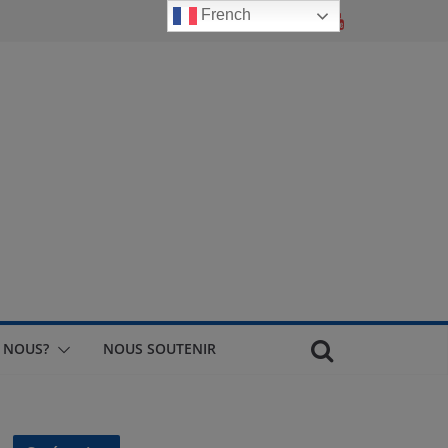
French
 NOUS?
NOUS SOUTENIR