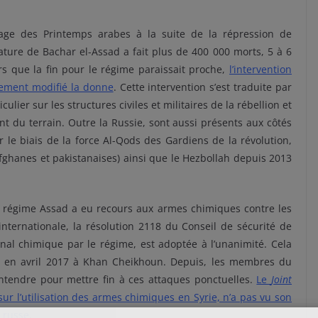
age des Printemps arabes à la suite de la répression de
ature de Bachar el-Assad a fait plus de 400 000 morts, 5 à 6
rs que la fin pour le régime paraissait proche,
l’intervention
tement modifié la donne
. Cette intervention s’est traduite par
lier sur les structures civiles et militaires de la rébellion et
 du terrain. Outre la Russie, sont aussi présents aux côtés
 le biais de la force Al-Qods des Gardiens de la révolution,
 afghanes et pakistanaises) ainsi que le Hezbollah depuis 2013
e régime Assad a eu recours aux armes chimiques contre les
internationale, la résolution 2118 du Conseil de sécurité de
al chimique par le régime, est adoptée à l’unanimité. Cela
 en avril 2017 à Khan Cheikhoun. Depuis, les membres du
ntendre pour mettre fin à ces attaques ponctuelles.
Le
Joint
sur l’utilisation des armes chimiques en Syrie, n’a pas vu son
 russe
.