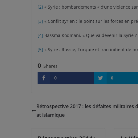
[2]
« Syrie : bombardements « d’une violence san
[3]
« Conflit syrien : le point sur les forces en p
[4]
Bassma Kodmani, « Que va devenir la Syrie ? 
[5]
« Syrie : Russie, Turquie et Iran initient de 
0
Shares
0
0
Rétrospective 2017 : les défaites militaires d
at islamique