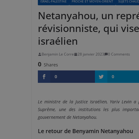
ISRAËL-PALESTINE
PROCHE ET MOYEN-ORIENT
SUJETS CHAU
Netanyahou, un repr
révisionniste, qui vise 
israélien
Benjamin Le Corre
28 janvier 2023
0 Comments
0
Shares
0
0
Le ministre de la Justice Israélien, Yariv Levin 
Suprême, une des institutions les plus
importa
gouvernement de Netanyahou.
Le retour de Benyamin Netanyahou