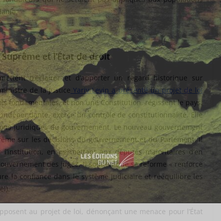
danie.
r Suprême et l’État de droit
mettent d’éclairer et d’apporter un regard historique sur
ministre de la Justice
Yariv Levin a présenté un projet de loi
lois fondamentales, et non une Constitution, régissent le pays.
 indépendante, exerce un contrôle de constitutionnalité. Elle
écisions juridiques du gouvernement. Le nouveau gouvernement
rême sur les décisions du gouvernement et du Parlement. Il
l’institution, en permettant aux députés majoritaires d’en
uvernement des juges. Il soutien que sa réforme « renforce
re la confiance dans le système judiciaire et rééquilibre les
l).
’opposent au projet de loi, dénonçant une menace pour l’État