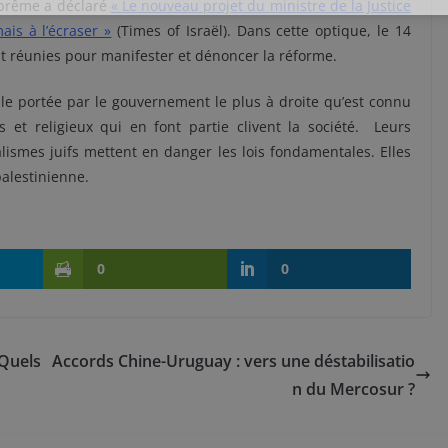
uprême a déclaré
« Le nouveau projet du ministre de la Justice
ais à l’écraser »
(Times of Israël). Dans cette optique, le 14
nt réunies pour manifester et dénoncer la réforme.
ale portée par le gouvernement le plus à droite qu’est connu
s et religieux qui en font partie clivent la société. Leurs
alismes juifs mettent en danger les lois fondamentales. Elles
palestinienne.
0
0
 Quels
Accords Chine-Uruguay : vers une déstabilisatio
n du Mercosur ?