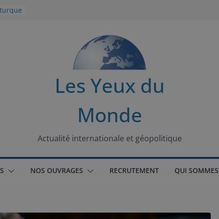
 turque
t
lit
s de la
Les Yeux du
seaux
Monde
tional
Actualité internationale et géopolitique
S
NOS OUVRAGES
RECRUTEMENT
QUI SOMMES