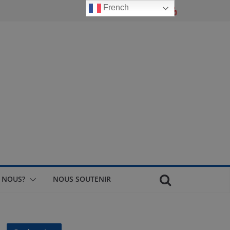
French
 NOUS?
NOUS SOUTENIR