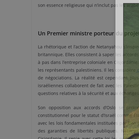
son essence religieuse qui n’inclut pas les arabe
Un Premier ministre porteur du projet
La rhétorique et l’action de Netanyahou s’inspi
britannique. Elles consistent à saper les accords
à pas dans l’entreprise coloniale en Cisjordanie.
les représentants palestiniens. Il les considère
c
de négociations. La réalité est cependant plus
israéliennes collaborent de fait avec les Palest
questions relatives à la sécurité et aux échang
Son opposition aux accords d’Oslo se prolon
constitutionnel pour le statut d’Israël comme Éta
avec les lois fondamentales instituées par Ben 
des garanties de libertés publiques. Netanya
Cisjordanie. Il renie avec cette loi les princi