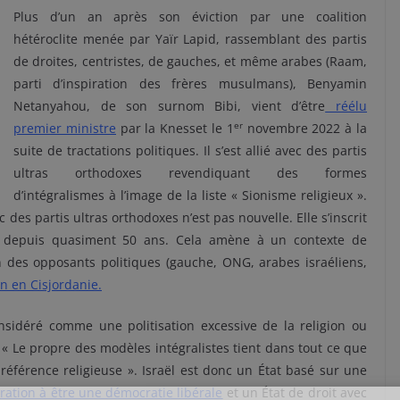
Plus d’un an après son éviction par une coalition
hétéroclite menée par Yaïr Lapid, rassemblant des partis
de droites, centristes, de gauches, et même arabes (Raam,
parti d’inspiration des frères musulmans), Benyamin
Netanyahou, de son surnom Bibi, vient d’être
réélu
er
premier ministre
par la Knesset le 1
novembre 2022 à la
suite de tractations politiques. Il s’est allié avec des partis
ultras orthodoxes revendiquant des formes
d’intégralismes à l’image de la liste « Sionisme religieux ».
 des partis ultras orthodoxes n’est pas nouvelle. Elle s’inscrit
te depuis quasiment 50 ans. Cela amène à un contexte de
n des opposants politiques (gauche, ONG, arabes israéliens,
on en Cisjordanie.
onsidéré comme une politisation excessive de la religion ou
« Le propre des modèles intégralistes tient dans tout ce que
référence religieuse ». Israël est donc un État basé sur une
ration à être une démocratie libérale
et un État de droit avec