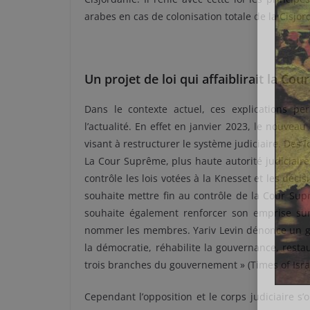
arabes en cas de colonisation totale de la Cisjor
Un projet de loi qui affaiblirait la Cou
Dans le contexte actuel, ces explications per
l’actualité. En effet en janvier 2023, le nouveau 
visant à restructurer le système judiciaire. Des 
La Cour Suprême, plus haute autorité judiciaire
contrôle les lois votées à la Knesset et les d
souhaite mettre fin au contrôle de la Cour Sup
souhaite également renforcer son emprise sur 
nommer les membres. Yariv Levin dénonce un go
la démocratie, réhabilite la gouvernance, restau
trois branches du gouvernement » (Times of Israë
Cependant l’opposition et le corps judiciaire s