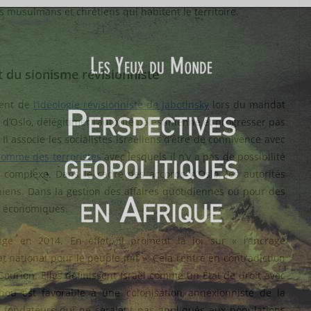
s musulmans et chrétiens qui habitent le territoire.
 du sionisme révisionniste
rent de
l’idéologie révisionniste de Jabotinsky
lors du mandat
 d’Oslo, délégitimer l’autorité palestinienne et progresser pas
 Il associe les socialistes israéliens d’être de connivence avec
omme des terroristes
avec lesquels il n’y a pas de possibilité
 complexe. Dans le cadre des accords d’Oslo, les autorités
iniens. Dans la gestion des affaires quotidiennes ou pour des
es économiques.
ge en 2014. En effet, il promeut la loi sur « l’ancrage
t national pour le peuple juif ». Cela rentre en contradiction
Gourion. Elles définissent Israël comme un État de droit avec
hou est favorable à une colonisation annexionniste de la
pes fondateurs qui ne seraient pas appliqués aux populations