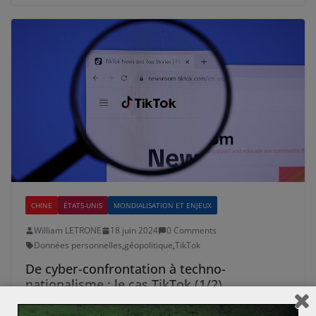
CHINE
ÉTATS-UNIS
MONDIALISATION ET ENJEUX
William LETRONE
18 juin 2024
0 Comments
Données personnelles
,
géopolitique
,
TikTok
De cyber-confrontation à techno-
nationalisme : le cas TikTok (1/2)
TikTok, une application de partage de vidéos courtes,