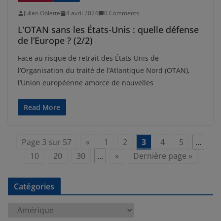
Julien Oblette
4 avril 2024
0 Comments
L’OTAN sans les États-Unis : quelle défense
de l’Europe ? (2/2)
Face au risque de retrait des États-Unis de
l’Organisation du traité de l’Atlantique Nord (OTAN),
l’Union européenne amorce de nouvelles
Read More
Page 3 sur 57
«
1
2
3
4
5
…
10
20
30
…
»
Dernière page »
Catégories
C
a