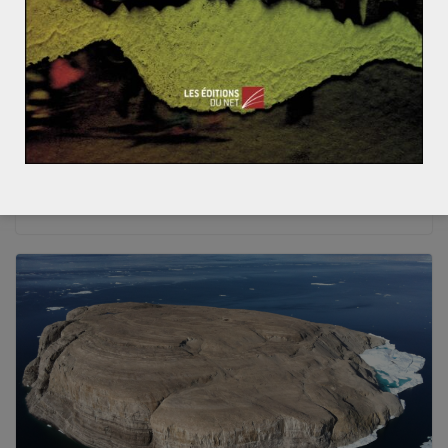
Argentine
,
censure
,
crise
,
Espagne
,
Javier Milei
Javier Milei: crise diplomatique, censure et
pauvreté
Alors que le président argentin, Javier Milei, a de
nouveau fait parler de lui sur la scène internationale en
provoquant
Read More