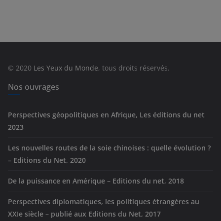
t
é
g
o
r
© 2020
Les Yeux du Monde
, tous droits réservés.
i
e
Nos ouvrages
s
Perspectives géopolitiques en Afrique, Les éditions du net
2023
Les nouvelles routes de la soie chinoises : quelle évolution ?
– Editions du Net, 2020
De la puissance en Amérique – Editions du net, 2018
Perspectives diplomatiques, les politiques étrangères au
XXIe siècle – publié aux Editions du Net, 2017