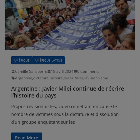
AMÉRIQUE
AMÉRIQUE LATINE
Camille Sansberro
18 avril 2024
0 Comments
Argentine
,
dictature
,
histoire
,
Javier Milei
,
révisionnisme
Argentine : Javier Milei continue de récrire
l’histoire du pays
Propos révisionnistes, vidéo remettant en cause le
nombre de victimes sous la dictature et dissolution
d’un groupe enquêtant sur les
Read More