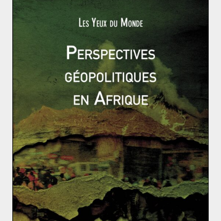
est devenue un phénomène culturel mondial en à
peine cinq années. Cependant,
Read More
AMÉRIQUE
AMÉRIQUE LATINE
Camille Sansberro
31 mai 2024
0 Comments