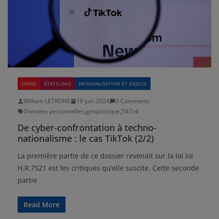
CHINE
ÉTATS-UNIS
MONDIALISATION ET ENJEUX
William LETRONE
19 juin 2024
0 Comments
Données personnelles
,
géopolitique
,
TikTok
De cyber-confrontation à techno-
nationalisme : le cas TikTok (2/2)
La première partie de ce dossier revenait sur la loi loi
H.R.7521 est les critiques qu’elle suscite. Cette seconde
partie
Read More