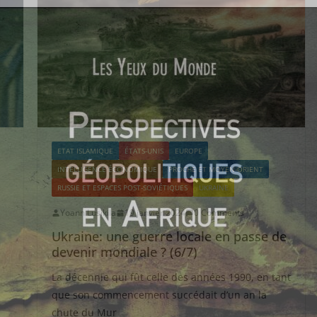
ETAT ISLAMIQUE
ÉTATS-UNIS
EUROPE
INTELLIGENCE ÉCONOMIQUE
PROCHE ET MOYEN-ORIENT
RUSSIE ET ESPACES POST-SOVIÉTIQUES
UKRAINE
Yoann Lusikila
19 janvier 2024
0 Comments
Ukraine: une guerre locale en passe de
devenir mondiale ? (6/7)
La décennie qui fût celle des années 1990, en tant
que son commencement succédait d’un an la
chute du Mur