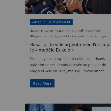
AMÉRIQUE
AMÉRIQUE LATINE
Camille Sansberro
10 mars 2024
0 Comments
Argentine
,
Bukele
,
Javier Milei
,
sécurité
,
trafic de drogue
Rosario : la ville argentine où l’on cop
le « modèle Bukele »
Des images qui rappellent celles des prisons
salvadoriennes depuis l’arrivée au pouvoir de
Nayib Bukele en 2019, mais qui proviennent
Read More