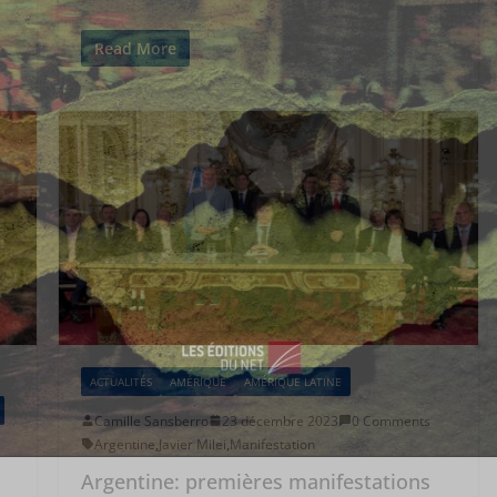
Read More
ACTUALITÉS
AMÉRIQUE
AMÉRIQUE LATINE
Camille Sansberro
23 décembre 2023
0 Comments
Argentine
,
Javier Milei
,
Manifestation
Argentine: premières manifestations