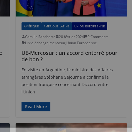
AMÉRIQUE
AMÉRIQUE LATINE
UNION EUROPÉENNE
Camille Sansberro
28 février 2024
0 Comments
Libre-échange
,
mercosur
,
Union Européenne
ie
UE-Mercosur : un accord enterré pour
de bon ?
En visite en Argentine, le ministre des Affaires
étrangères Stéphane Séjourné a confirmé la
position française concernant l’accord entre
l’Union
Read More