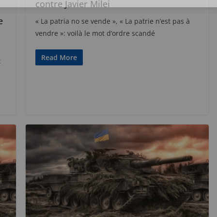
contre Javier Milei
e
« La patria no se vende », « La patrie n’est pas à
vendre »: voilà le mot d’ordre scandé
Read More
t