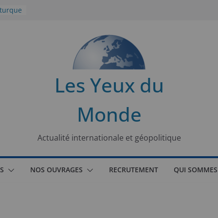
 turque
t
lit
s de la
Les Yeux du
seaux
Monde
tional
Actualité internationale et géopolitique
S
NOS OUVRAGES
RECRUTEMENT
QUI SOMMES