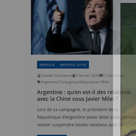
AMÉRIQUE
AMÉRIQUE LATINE
Camille Sansberro
5 février 2024
0 Comments
Argentine
,
Chine
,
géopolitique
,
Javier Milei
Argentine : qu’en est-il des relations
avec la Chine sous Javier Milei ?
Lors de sa campagne, le président de la
République d’Argentine Javier Milei avait affirmé
vouloir suspendre toutes relations avec la