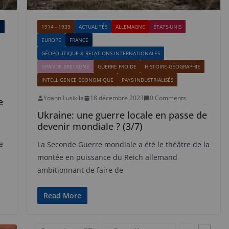
E
1914 - 1939
ACTUALITÉS
ALLEMAGNE
ÉTATS-UNIS
EUROPE
FRANCE
GÉOPOLITIQUE & RELATIONS INTERNATIONALES
GRANDE-BRETAGNE
GUERRE FROIDE
HISTOIRE-GÉOGRAPHIE
INTELLIGENCE ÉCONOMIQUE
PAYS INDUSTRIALISÉS
Yoann Lusikila
18 décembre 2023
0 Comments
e
Ukraine: une guerre locale en passe de
devenir mondiale ? (3/7)
e
La Seconde Guerre mondiale a été le théâtre de la
montée en puissance du Reich allemand
ambitionnant de faire de
Read More