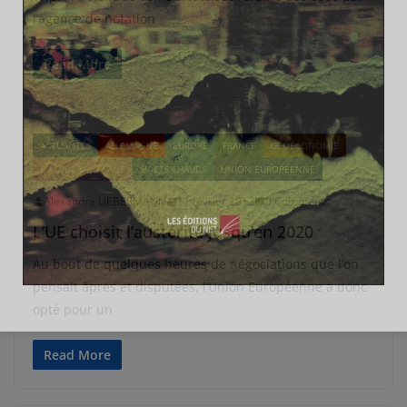
l’agence de notation
Read More
ACTUALITÉS
ALLEMAGNE
EUROPE
FRANCE
GÉOÉCONOMIE
GRANDE-BRETAGNE
SUJETS CHAUDS
UNION EUROPÉENNE
Alexandre LIEBERMANN
11 février 2013
0 Comments
L’UE choisit l’austérité jusqu’en 2020
Au bout de quelques heures de négociations que l’on
pensait âpres et disputées, l’Union Européenne a donc
opté pour un
Read More