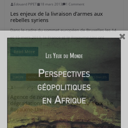
Edouard PIPET
18 mars 2013
1 Comment
Les enjeux de la livraison d’armes aux
rebelles syriens
Dans le cadre du sommet européen de Bruxelles les 14
et 15 mars 2013, la France et le Royaume-Uni ont
Read More
EUROPE
GÉOÉCONOMIE
GRANDE-BRETAGNE
SUJETS CHAUDS
Romain GRIMAL
23 février 2013
0 Comments
Agence de notation : la saga des
dégradations continue – Episode 1xxx : Le
Royaume-Uni
La Grande-Bretagne, l’un des derniers bastions du
Triple A, vient de voir sa note souveraine abaissée par