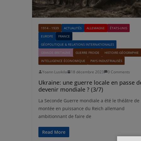
1914 - 1939
ACTUALITÉS
ALLEMAGNE
ÉTATS-UNIS
EUROPE
FRANCE
GÉOPOLITIQUE & RELATIONS INTERNATIONALES
GRANDE-BRETAGNE
GUERRE FROIDE
HISTOIRE-GÉOGRAPHIE
INTELLIGENCE ÉCONOMIQUE
PAYS INDUSTRIALISÉS
Yoann Lusikila
18 décembre 2023
0 Comments
Ukraine: une guerre locale en passe d
devenir mondiale ? (3/7)
La Seconde Guerre mondiale a été le théâtre de 
montée en puissance du Reich allemand
ambitionnant de faire de
Read More