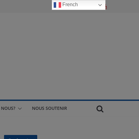
French
 NOUS?
NOUS SOUTENIR