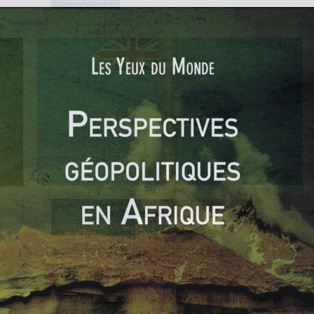
ACTUALITÉS
BREXIT
EUROPE
GRANDE-BRETAGNE
UNION EUROPÉENNE
Claire POTIN
22 décembre 2020
0 Comments
L’éternel report du Brexit
II
Les relations post-Brexit entre le Royaume-Uni et