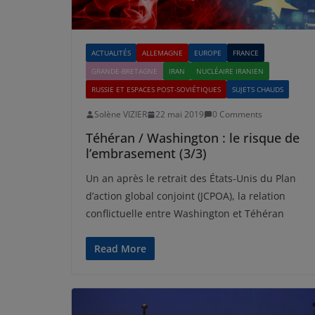
ACTUALITÉS
ALLEMAGNE
EUROPE
FRANCE
GRANDE-BRETAGNE
IRAN
NUCLÉAIRE IRANIEN
RUSSIE ET ESPACES POST-SOVIÉTIQUES
SUJETS CHAUDS
Solène VIZIER
22 mai 2019
0 Comments
Téhéran / Washington : le risque de
l’embrasement (3/3)
Un an après le retrait des États-Unis du Plan
d’action global conjoint (JCPOA), la relation
conflictuelle entre Washington et Téhéran
Read More