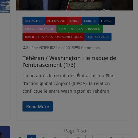
ACTUALITÉS
ALLEMAGNE
CHINE
EUROPE
FRANCE
GRANDE-BRETAGNE
IRAN
NUCLÉAIRE IRANIEN
RUSSIE ET ESPACES POST-SOVIÉTIQUES
SUJETS CHAUDS
Solène VIZIER
21 mai 2019
0 Comments
Téhéran / Washington : le risque de
l’embrasement (1/3)
Un an après le retrait des États-Unis du Plan
d’action global conjoint (JCPOA), la relation
conflictuelle entre Washington et Téhéran
Read More
Page 1 sur