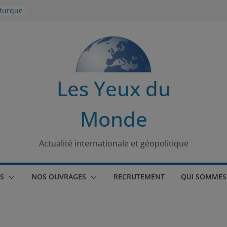
 turque
t
lit
s de la
Les Yeux du
seaux
Monde
tional
Actualité internationale et géopolitique
S
NOS OUVRAGES
RECRUTEMENT
QUI SOMMES