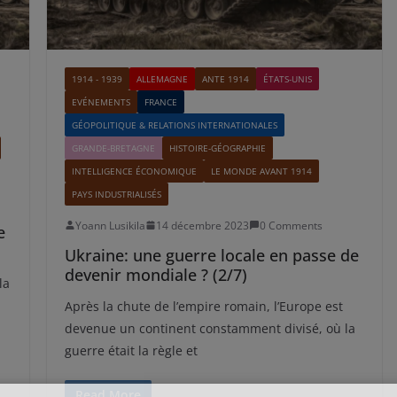
1914 - 1939
ALLEMAGNE
ANTE 1914
ÉTATS-UNIS
EVÉNEMENTS
FRANCE
GÉOPOLITIQUE & RELATIONS INTERNATIONALES
GRANDE-BRETAGNE
HISTOIRE-GÉOGRAPHIE
INTELLIGENCE ÉCONOMIQUE
LE MONDE AVANT 1914
PAYS INDUSTRIALISÉS
Yoann Lusikila
14 décembre 2023
0 Comments
e
Ukraine: une guerre locale en passe de
devenir mondiale ? (2/7)
la
Après la chute de l’empire romain, l’Europe est
devenue un continent constamment divisé, où la
guerre était la règle et
Read More