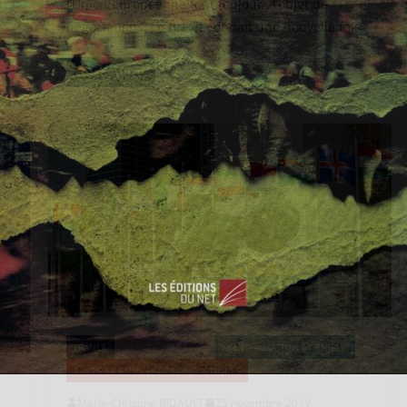
l’Union européenne font toujours l’objet de
négociations. Le Brexit connait une nouvelle fois
Read More
FRANCE
GRANDE-BRETAGNE
MONDIALISATION ET ENJEUX
RUSSIE ET ESPACES POST-SOVIÉTIQUES
Marie-Christine BIDAULT
25 novembre 2019