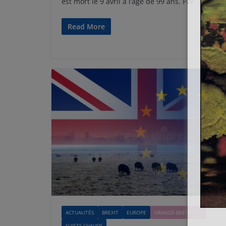
est mort le 9 avril à l’âge de 99 ans. Par
Read More
ACTUALITÉS
BREXIT
EUROPE
GRANDE-BRETAGNE
SUJETS CHAUDS