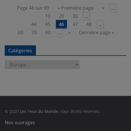
Page 46 sur 90
« Première page
«
…
10
20
30
…
44
45
46
47
48
…
60
70
80
…
»
Dernière page »
Catégories
C
a
t
é
g
o
r
© 2020
Les Yeux du Monde
, tous droits réservés.
i
e
Nos ouvrages
s