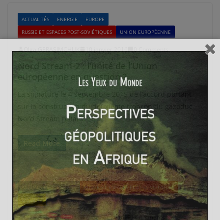
ACTUALITÉS
ENERGIE
EUROPE
RUSSIE ET ESPACES POST-SOVIÉTIQUES
UNION EUROPÉENNE
Olga GERASIMCHUK
10 janvier 2016
0 Comments
Nord Stream-2 : l’unité de l’Union
européenne en question ?
La signature le 4 septembre 2015 de l’accord portant
sur la construction du deuxième tronçon du gazoduc
Nord Stream reliant
Read More
ACTUALITÉS
EUROPE
RUSSIE ET ESPACES POST-SOVIÉTIQUES
UKRAINE
Olga GERASIMCHUK
7 janvier 2016
0 Comments