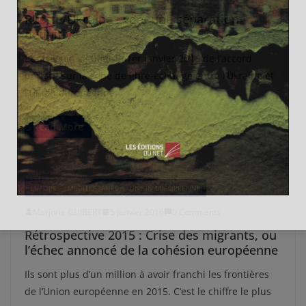
Russie/Ukraine : vers une séparation
définitive ?
L’entrée en vigueur le 1er janvier 2016 de l’accord
portant sur la zone de libre-échange entre l’Ukraine et
l’Union européenne
Read More
EUROPE
MÉDITERRANÉE
UNION EUROPÉENNE
Marjorie GUIBERT
5 janvier 2016
0 Comments
Rétrospective 2015 : Crise des migrants, ou
l’échec annoncé de la cohésion européenne
Ils sont plus d’un million à avoir franchi les frontières
de l’Union européenne en 2015. C’est le chiffre le plus