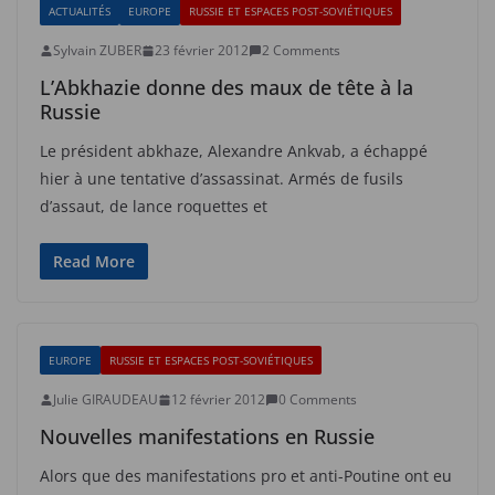
ACTUALITÉS
EUROPE
RUSSIE ET ESPACES POST-SOVIÉTIQUES
Sylvain ZUBER
23 février 2012
2 Comments
L’Abkhazie donne des maux de tête à la
Russie
Le président abkhaze, Alexandre Ankvab, a échappé
hier à une tentative d’assassinat. Armés de fusils
d’assaut, de lance roquettes et
Read More
EUROPE
RUSSIE ET ESPACES POST-SOVIÉTIQUES
Julie GIRAUDEAU
12 février 2012
0 Comments
Nouvelles manifestations en Russie
Alors que des manifestations pro et anti-Poutine ont eu