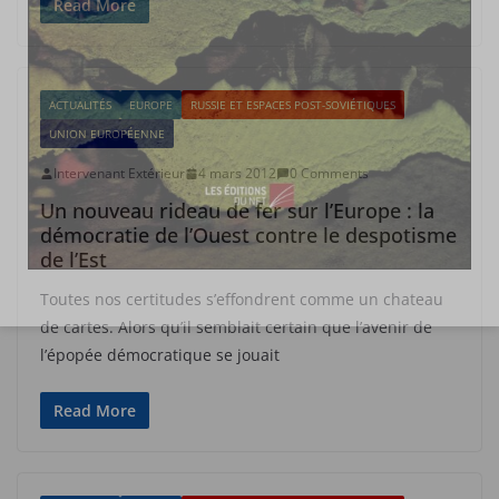
Read More
ACTUALITÉS
EUROPE
RUSSIE ET ESPACES POST-SOVIÉTIQUES
UNION EUROPÉENNE
Intervenant Extérieur
4 mars 2012
0 Comments
Un nouveau rideau de fer sur l’Europe : la
démocratie de l’Ouest contre le despotisme
de l’Est
Toutes nos certitudes s’effondrent comme un chateau
de cartes. Alors qu’il semblait certain que l’avenir de
l’épopée démocratique se jouait
Read More