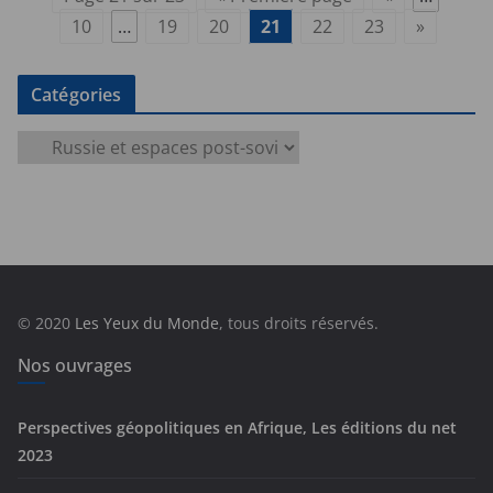
10
…
19
20
21
22
23
»
Catégories
C
a
t
é
g
o
r
© 2020
Les Yeux du Monde
, tous droits réservés.
i
e
Nos ouvrages
s
Perspectives géopolitiques en Afrique, Les éditions du net
2023