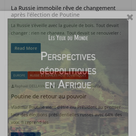
La Russie immobile rêve de changement
après l’élection de Poutine
La Russie s’éveille avec la gueule de bois. Tout devait
changer : rien ne changea. Tout devait se renouveler :
Read More
EUROPE
RUSSIE ET ESPACES POST-SOVIÉTIQUES
Raphaël DELLAVALLE
5 mars 2012
2 Comments
Poutine de retour au pouvoir
Vladimir Poutine vient d’être élu Président au premier
tour des élections présidentielles russes avec 64% des
voix. Il reprend les