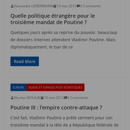
Alexandre LIEBERMANN
13 mai 2012
0 Comments
Quelle politique étrangère pour le
troisième mandat de Poutine ?
Quelques jours après sa reprise du pouvoir, beaucoup
de dossiers internes attendent Vladimir Poutine. Mais
diplomatiquement, le tsar de ce
Read More
EUROPE
RUSSIE ET ESPACES POST-SOVIÉTIQUES
Nicolas MOULIN
10 mai 2012
0 Comments
Poutine III : l’empire contre-attaque ?
C’est fait, Vladimir Poutine a prêté serment pour son
troisième mandat à la tête de a République fédérale de