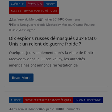
AMÉRIQUE
ÉTATS-UNIS
EUROPE
RUSSIE ET ESPACES POST-SOVIÉTIQUES
Les Yeux du Monde
1 juillet 2010
0 Comments
Etats-Unis
,
guerre froide
,
Medvedev
,
Moscou
,
Obama
,
Poutine
,
Russie
,
Washington
Dix espions russes démasqués aux Etats-
Unis : un relent de guerre froide ?
Quelques jours seulement après la visite de Dmitri
Medvedev dans la Silicon Valley, les autorités
américaines ont annoncé l’arrestation de
Read More
EUROPE
RUSSIE ET ESPACES POST-SOVIÉTIQUES
UNION EUROPÉENNE
Les Yeux du Monde
22 juin 2010
0 Comments