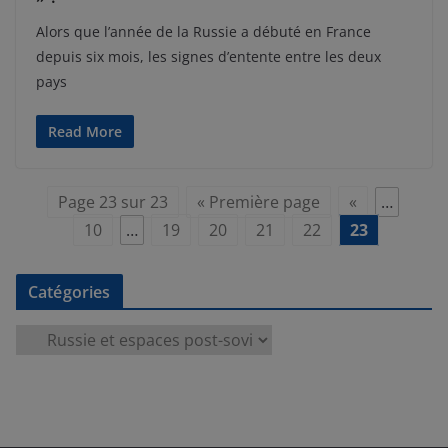
Alors que l’année de la Russie a débuté en France
depuis six mois, les signes d’entente entre les deux
pays
Read More
Page 23 sur 23
« Première page
«
…
10
…
19
20
21
22
23
Catégories
C
a
t
é
g