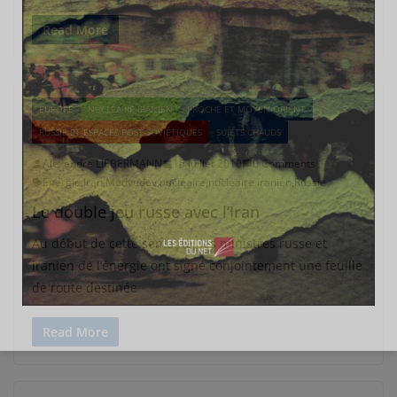
Read More
EUROPE
NUCLÉAIRE IRANIEN
PROCHE ET MOYEN-ORIENT
RUSSIE ET ESPACES POST-SOVIÉTIQUES
SUJETS CHAUDS
Alexandre LIEBERMANN
15 juillet 2010
0 Comments
Energie
,
Iran
,
Medvedev
,
nucléaire
,
nucléaire iranien
,
Russie
Le double jeu russe avec l’Iran
Au début de cette semaine, les ministres russe et
iranien de l’énergie ont signé conjointement une feuille
de route destinée
Read More