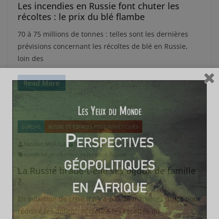
Les incendies en Russie font chuter les
récoltes : le prix du blé flambe
70 à 75 millions de tonnes : telles sont les dernières
prévisions concernant les récoltes de blé en Russie,
loin des
Read More
EUROPE
RUSSIE ET ESPACES POST-SOVIÉTIQUES
Nicolas MOULIN
31 juillet 2010
0 Comments
austérité
,
production
,
puissance
,
Russie
La Russie brade-t-elle ses bijoux de famille
?
En situation de crise il n’y a pas 36 manières d’agir pour
réduire les déficit : accroître les recettes ou