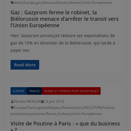
dette
,
Europe
,
gaz
,
Moscou
,
Russie
,
Ukraine
,
Union Européenne
Gaz : Gazprom ferme le robinet, la
Biélorussie menace d’arrêter le transit vers
l’Union Européenne
Hier, Gazprom annonçait réduire ses exportations de
gaz de 15% en direction de la Biélorussie, qui tarde à
payer ses
Read More
EUROPE
FRANCE
RUSSIE ET ESPACES POST-SOVIÉTIQUES
Nicolas MOULIN
12 juin 2010
Europe
,
France
,
géopolitique
,
influence
,
Iran
,
ONU
,
OTAN
,
Poutine
,
production
,
puissance
,
Russie
,
Sarkozy
,
Union Européenne
Visite de Poutine à Paris : « que du business
» ?