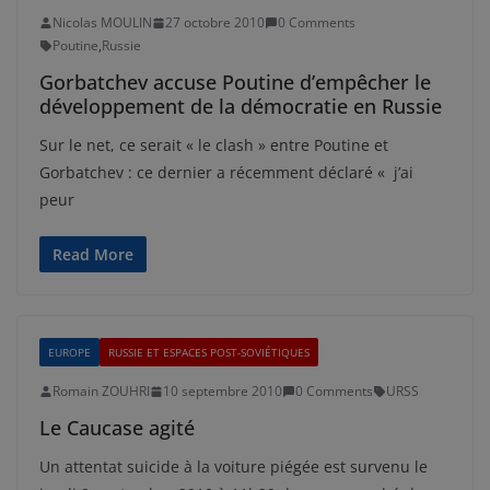
Nicolas MOULIN
27 octobre 2010
0 Comments
Poutine
,
Russie
Gorbatchev accuse Poutine d’empêcher le
développement de la démocratie en Russie
Sur le net, ce serait « le clash » entre Poutine et
Gorbatchev : ce dernier a récemment déclaré « j’ai
peur
Read More
EUROPE
RUSSIE ET ESPACES POST-SOVIÉTIQUES
Romain ZOUHRI
10 septembre 2010
0 Comments
URSS
Le Caucase agité
Un attentat suicide à la voiture piégée est survenu le