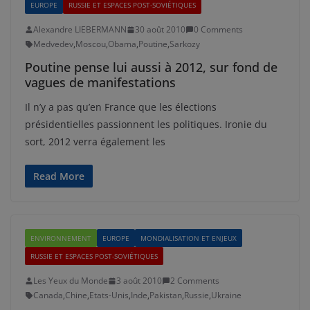
EUROPE
RUSSIE ET ESPACES POST-SOVIÉTIQUES
Alexandre LIEBERMANN
30 août 2010
0 Comments
Medvedev
,
Moscou
,
Obama
,
Poutine
,
Sarkozy
Poutine pense lui aussi à 2012, sur fond de
vagues de manifestations
Il n’y a pas qu’en France que les élections
présidentielles passionnent les politiques. Ironie du
sort, 2012 verra également les
Read More
ENVIRONNEMENT
EUROPE
MONDIALISATION ET ENJEUX
RUSSIE ET ESPACES POST-SOVIÉTIQUES
Les Yeux du Monde
3 août 2010
2 Comments
Canada
,
Chine
,
Etats-Unis
,
Inde
,
Pakistan
,
Russie
,
Ukraine