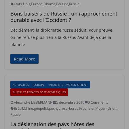
Etats-Unis
,
Europe
,
Obama
,
Poutine
,
Russie
Bons baisers de Russie : un rapprochement
durable avec l’Occident ?
Décidément, la diplomatie russe séduit. Pour preuve,
on ne refuse plus rien à la Russie. Avant déjà que la
planète
Read More
ACTUALITÉS
EUROPE
PROCHE ET MOYEN-ORIENT
RUSSIE ET ESPACES POST-SOVIÉTIQUES
Alexandre LIEBERMANN
5 décembre 2010
0 Comments
Brésil
,
Chine
,
géopolitique
,
hydrocarbures
,
Proche et Moyen-Orient
,
Russie
La désignation des pays hôtes des