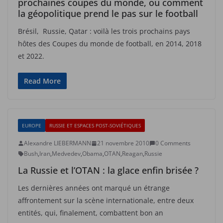
prochaines coupes du monde, ou comment
la géopolitique prend le pas sur le football
Brésil, Russie, Qatar : voilà les trois prochains pays
hôtes des Coupes du monde de football, en 2014, 2018
et 2022.
Read More
EUROPE
RUSSIE ET ESPACES POST-SOVIÉTIQUES
Alexandre LIEBERMANN
21 novembre 2010
0 Comments
Bush
,
Iran
,
Medvedev
,
Obama
,
OTAN
,
Reagan
,
Russie
La Russie et l’OTAN : la glace enfin brisée ?
Les dernières années ont marqué un étrange
affrontement sur la scène internationale, entre deux
entités, qui, finalement, combattent bon an