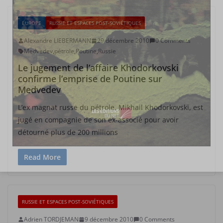
EUROPE
RUSSIE ET ESPACES POST-SOVIÉTIQUES
Alexandre LIEBERMANN
29 décembre 2010
0 Comments
Medvedev
,
pétrole
,
Poutine
,
Russie
Le jugement de l’affaire Khodorkovski
confirme l’emprise de Poutine sur
Medvedev
L’ex magnat russe du pétrole, Mikhail Khodorkovski, est
jugé en compagnie de son ex-associé pour avoir
détourné plus de 200 millions
Read More
RUSSIE ET ESPACES POST-SOVIÉTIQUES
Adrien TORDJEMAN
9 décembre 2010
0 Comments