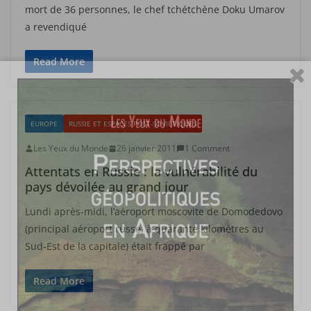
mort de 36 personnes, le chef tchétchène Doku Umarov
a revendiqué
Read More
EUROPE
RUSSIE ET ESPACES POST-SOVIÉTIQUES
Les Yeux du Monde
26 janvier 2011
1 Comment
Attentats en Russie : la vulnérabilité du
pays dévoilée au grand jour
Lundi après-midi, l’aéroport moscovite de Domodedovo
(principal aéroport russe, à quarante kilomètres au
Sud-Est de la capitale) était frappé par
Read More