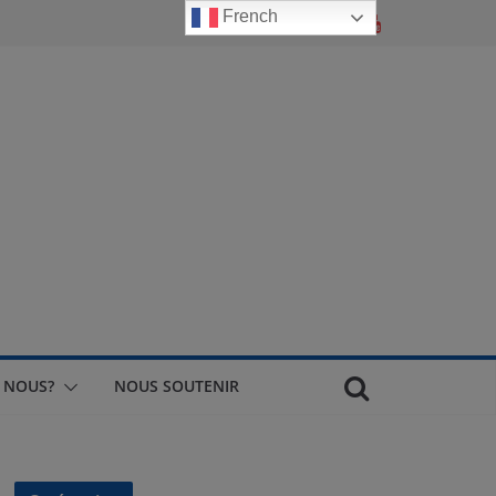
French
 NOUS?
NOUS SOUTENIR