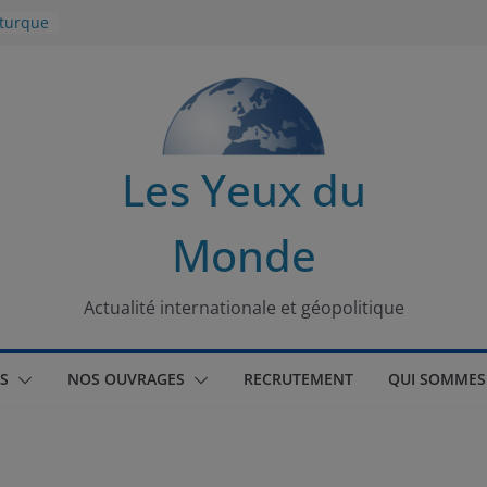
 turque
t
lit
s de la
Les Yeux du
seaux
Monde
tional
Actualité internationale et géopolitique
S
NOS OUVRAGES
RECRUTEMENT
QUI SOMMES