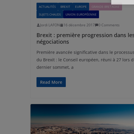
ACTUALITÉS
BREXIT
EUROPE
GRANDE-BRETAGNE
SUJETS CHAUDS
UNION EUROPÉENNE
Jordi LAFON
16 décembre 2017
0 Comments
Brexit : première progression dans le
négociations
Première avancée significative dans le processu
du Brexit : le Conseil européen, réuni à 27 lors 
dernier sommet, a
Read More