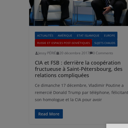
ACTUALITÉS
AMÉRIQUE
ETAT ISLAMIQUE
EUROPE
RUSSIE ET ESPACES POST-SOVIÉTIQUES
SUJETS CHAUDS
Jessy PÉRIÉ
20 décembre 2017
0 Comments
CIA et FSB : derrière la coopération
fructueuse à Saint-Pétersbourg, des
relations compliquées
Ce dimanche 17 décembre, Vladimir Poutine a
remercié Donald Trump par téléphone, félicitan
son homologue et la CIA pour avoir
Read More