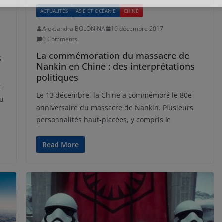
ACTUALITÉS
ASIE ET OCÉANIE
CHINE
Aleksandra BOLONINA
16 décembre 2017
0 Comments
La commémoration du massacre de
s
Nankin en Chine : des interprétations
politiques
s
Le 13 décembre, la Chine a commémoré le 80e
du
anniversaire du massacre de Nankin. Plusieurs
personnalités haut-placées, y compris le
Read More