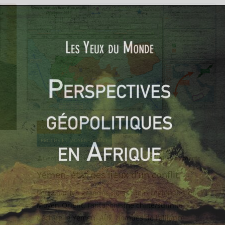
CARTOGRAPHIE
PÉNINSULE ARABIQUE
PROCHE ET MOYEN-ORIENT
Geoffroi DE REBOUL
18 décembre 2017
0 Comments
Yémen, état des lieux d’un conflit
Porté par les grandes puissances régionales du
Moyen-Orient, l’antagonisme chiite/sunnite
déchire le Yémen. Aux bombes de l’alliance