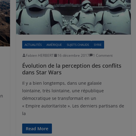
ACTUALITÉS
AMÉRIQUE
SUJETS CHAUDS
SYRIE
Fabien HERBERT
16 décembre 2017
1 Comment
Évolution de la perception des conflits
dans Star Wars
Il y a bien longtemps, dans une galaxie
lointaine, très lointaine, une république
en
démocratique se transformait en un
« Empire autoritariste ». Les derniers partisans de
la
Read More