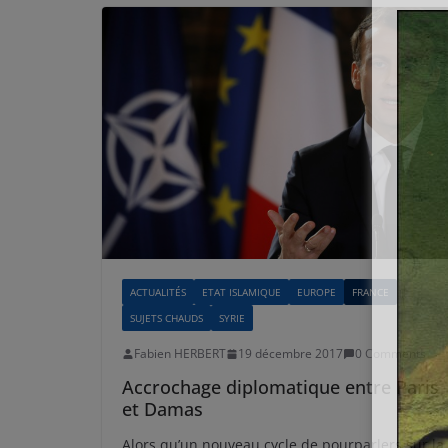
ACTUALITÉS
ETAT ISLAMIQUE
EUROPE
FRANCE
SUJETS CHAUDS
SYRIE
Fabien HERBERT
19 décembre 2017
0 Comments
Accrochage diplomatique entre Paris
et Damas
Alors qu’un nouveau cycle de pourparlers sur la