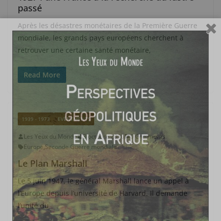
passé
Après les désastres monétaires de la Première Guerre
mondiale, les grands pays européens cherchent à
retrouver une certaine santé monétaire,
Read More
1939 - 1973
EVÉNEMENTS
Les Yeux du Monde
3 octobre 2010
0 Comments
Europe
,
Seconde Guerre mondiale
Le Plan Marshall
Le 5 juin 1947, le général Marshall lance un appel à
l’Europe depuis l’université de Harvard. Il demande
l’unité du