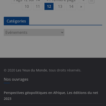
10
11
12
13
14
»
Catégories
C
a
t
é
g
o
r
© 2020
Les Yeux du Monde
, tous droits réservés.
i
e
Nos ouvrages
s
Perspectives géopolitiques en Afrique, Les éditions du net
2023