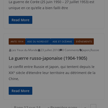
La guerre de Corée (25 juin 1950 – 27 juillet 1953) est
unique en ce qu’elle a bien failli être
Read More
ANTE 1914
ASIE DU NORD-EST
ASIE ET OCÉANIE
EVÉNEMENTS
Les Yeux du Monde
23 juillet 2010
0 Comments
Japon
,
Russie
La guerre russo-japonaise (1904-1905)
Le conflit entre Russie et Japon, qui tentent depuis le
XIX° siècle d’étendre leur territoire au détriment de la
Chine,
Read More
Page 12 sur 14
« Première page
«
…