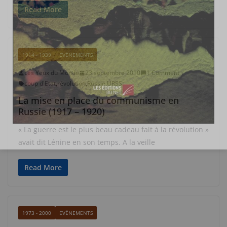
Read More
1914 - 1939
EVÉNEMENTS
Les Yeux du Monde
23 septembre 2010
1 Comment
coup d'Etat
,
révolution
,
Russie
,
URSS
La mise en place du communisme en
Russie (1917 – 1920)
« La guerre est le plus beau cadeau fait à la révolution »
avait dit Lénine en son temps. A la veille
Read More
1973 - 2000
EVÉNEMENTS