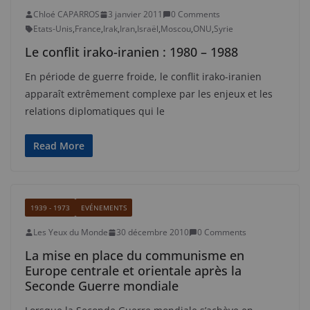
Chloé CAPARROS
3 janvier 2011
0 Comments
Etats-Unis
,
France
,
Irak
,
Iran
,
Israël
,
Moscou
,
ONU
,
Syrie
Le conflit irako-iranien : 1980 – 1988
En période de guerre froide, le conflit irako-iranien
apparaît extrêmement complexe par les enjeux et les
relations diplomatiques qui le
Read More
1939 - 1973
EVÉNEMENTS
Les Yeux du Monde
30 décembre 2010
0 Comments
La mise en place du communisme en
Europe centrale et orientale après la
Seconde Guerre mondiale