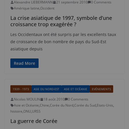
Alexandre LIEBERMANN
21 septembre 2010
0 Comments
Amérique latine
,
Occident
La crise asiatique de 1997, symbole d’une
croissance trop exagérée ?
Les Occidentaux ont été surpris par les excellents taux
de croissance de bon nombre de pays du Sud-Est
asiatique depuis
Read More
1939 - 1973
ASIE DU NORD-EST
ASIE ET OCÉANIE
EVÉNEMENTS
Nicolas MOULIN
18 août 2010
0 Comments
Asie et Océanie
,
Chine
,
Corée du Nord
,
Corée du Sud
,
Etats-Unis
,
histoire
,
ONU
,
URSS
La guerre de Corée