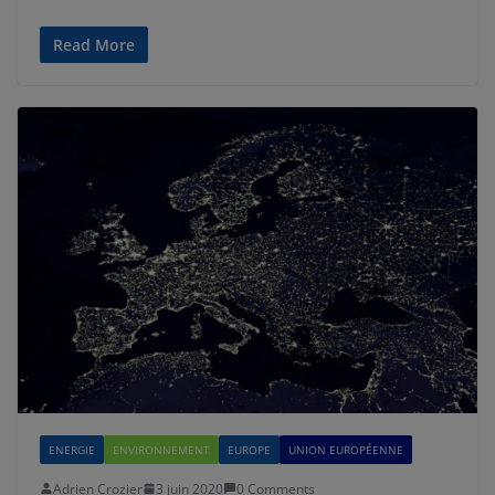
Read More
ENERGIE
ENVIRONNEMENT
EUROPE
UNION EUROPÉENNE
Adrien Crozier
3 juin 2020
0 Comments