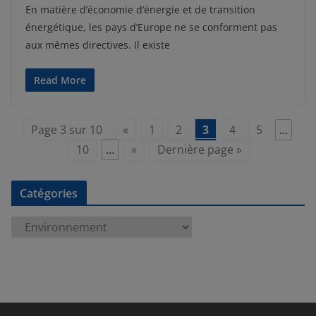
En matière d’économie d’énergie et de transition
énergétique, les pays d’Europe ne se conforment pas
aux mêmes directives. Il existe
Read More
Page 3 sur 10
«
1
2
3
4
5
…
10
…
»
Dernière page »
Catégories
C
a
t
é
g
o