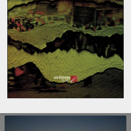
ACTUALITÉS
AMÉRIQUE
BRÉSIL
ENVIRONNEMENT
MONDIALISATION ET ENJEUX
Marie-Christine BIDAULT
22 décembre 2019
0 Comments
Déforestation de l’Amazonie : Jair
Bolsonaro portera-t-il le coup fatal ?
Joyau du Brésil couvrant plus de 60% de sa superficie,
la forêt amazonienne renferme 20% de la diversité
biologique connue
Read More