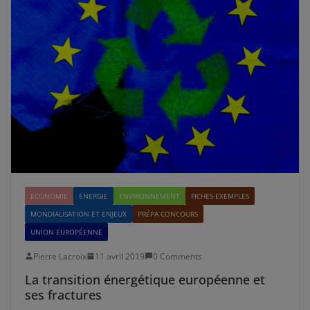
ECONOMIE
ENERGIE
ENVIRONNEMENT
FICHES-EXEMPLES
MONDIALISATION ET ENJEUX
PRÉPA CONCOURS
UNION EUROPÉENNE
Pierre Lacroix
11 avril 2019
0 Comments
La transition énergétique européenne et
ses fractures