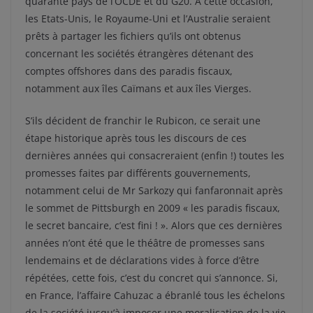
quarante pays de l’OCDE et du G20. A cette occasion,
les Etats-Unis, le Royaume-Uni et l’Australie seraient
prêts à partager les fichiers qu’ils ont obtenus
concernant les sociétés étrangères détenant des
comptes offshores dans des paradis fiscaux,
notamment aux îles Caïmans et aux îles Vierges.
S’ils décident de franchir le Rubicon, ce serait une
étape historique après tous les discours de ces
dernières années qui consacreraient (enfin !) toutes les
promesses faites par différents gouvernements,
notamment celui de Mr Sarkozy qui fanfaronnait après
le sommet de Pittsburgh en 2009 « les paradis fiscaux,
le secret bancaire, c’est fini ! ». Alors que ces dernières
années n’ont été que le théâtre de promesses sans
lendemains et de déclarations vides à force d’être
répétées, cette fois, c’est du concret qui s’annonce. Si,
en France, l’affaire Cahuzac a ébranlé tous les échelons
de la société jusqu’à imposer une moralisation de la vie