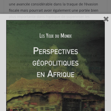
une avancée considérable dans la traque de l’évasion
fiscale mais pourrait avoir également une portée bien
plus importante dans l’optique de superviser les
échanges financiers mondiaux, d’une place à l’autre.
[1]
On notera avec un certain humour que malgré ce
secret bancaire, le Luxembourg et la Suisse se trouvent
devant la France dans le
classement 2012 des pays les
plus transparents édité par Transparency International
.
Soekarno – Biographie
Anouar el-Sadate – Biographie