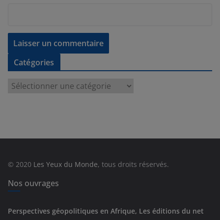
Catégories
C
a
t
é
g
o
r
© 2020
Les Yeux du Monde
, tous droits réservés.
i
e
Nos ouvrages
s
Perspectives géopolitiques en Afrique, Les éditions du net