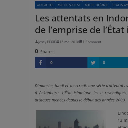
ACTUALITÉS
ASIE DU SUD-EST
ASIE ET OCÉANIE
ETAT ISLA
Les attentats en Indo
de l’emprise de l’État
Jessy PÉRIÉ
16 mai 2018
1 Comment
0
Shares
0
0
Dimanche, lundi et mercredi, une série d’attentats-
à Pekanbaru. L’État islamique les a revendiqués
attaques menées depuis le début des années 2000.
L’Ind
13 m
atta