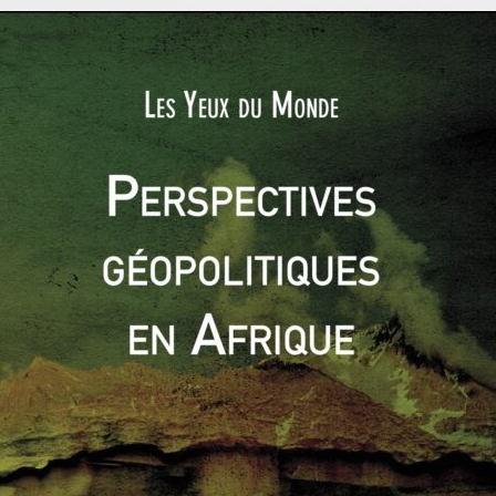
ar exemple, où se sont déroulés les attentats de dimanche et
ent avec des « Santri ». Les premiers pratiquent un islam
ndis que les seconds sont détachés du polythéisme et ont
-Orient
[3]
. Cette diversité freine la propagation du discours
au en Indonésie
. La stratégie politique de
Soeharto
dans les
rs musulmans, a favorisé le retour d’exil d’extrémistes
 en prison – fait partie de ceux-là. Son mouvement Jemaah
attentats de Bali de 2002 et de Jakarta en 2009.
 donc être sérieusement considéré. L’extrémisme religieux a un
nt une nouvelle envergure depuis le début des années 2000.
ment sur une
instabilité sociale et politique
locale. De plus, les
I ne possèdent pas d’expérience de combat aguerrie pour
nt[
4
]. Il faut enfin ajouter, comme mentionné plus haut, que
mplique la propagation du discours de l’État islamique,
 inconcevable de s’attaquer à d’autres musulmans
[5]
. Il