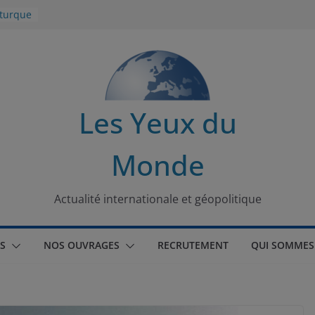
 turque
t
lit
s de la
Les Yeux du
seaux
Monde
tional
Actualité internationale et géopolitique
S
NOS OUVRAGES
RECRUTEMENT
QUI SOMMES