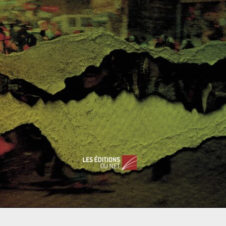
Indonésie aujourd’hui, qui n’est pas véritablement structurée.
de l’EI à garder néanmoins
aintenir. On constate une prise d’ampleur et de coordination
tion accrue de l’EI en langue indonésienne. L’organisation
 local et améliorer les compétences de ses effectifs. Les
nt été commis par un mouvement local, Jamaah Ansharut
ide à Surabaya contre une base de police », France 24, 14 mai
 after suicide bombings », 16 mai 2018.
 », thèse soutenue à l’Université McGill, 1975.