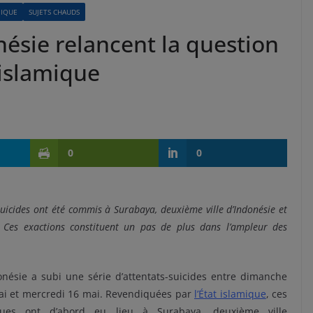
MIQUE
SUJETS CHAUDS
nésie relancent la question
 islamique
0
0
suicides ont été commis à Surabaya, deuxième ville d’Indonésie et
. Ces exactions constituent un pas de plus dans l’ampleur des
onésie a subi une série d’attentats-suicides entre dimanche
ai et mercredi 16 mai. Revendiquées par
l’État islamique
, ces
ques ont d’abord eu lieu à Surabaya, deuxième ville