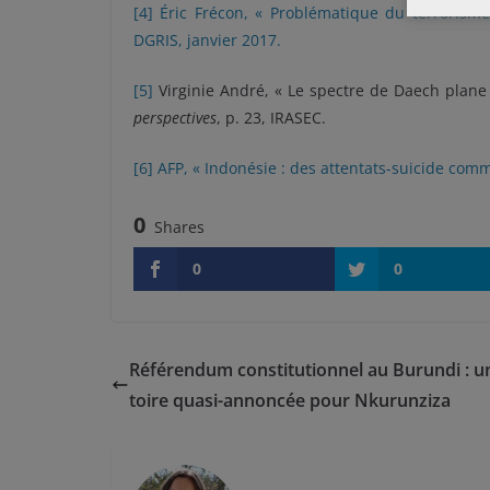
[4]
Éric Frécon, « Problématique du terrorisme
DGRIS, janvier 2017.
[5]
Virginie André, « Le spectre de Daech plane 
perspectives
, p. 23, IRASEC.
[6]
AFP, « Indonésie : des attentats-suicide comm
0
Shares
0
0
Référendum constitutionnel au Burundi : un
toire quasi-annoncée pour Nkurunziza