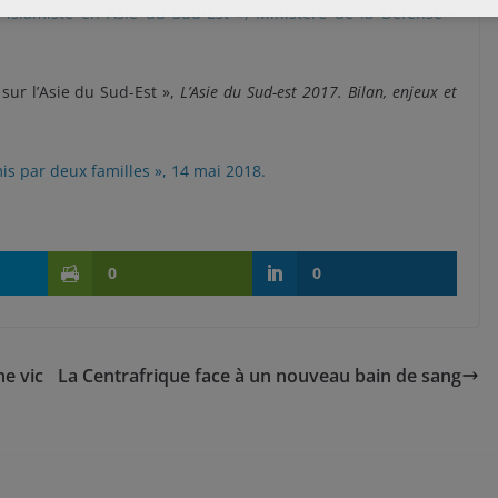
 islamiste en Asie du Sud-Est », Ministère de la Défense –
sur l’Asie du Sud-Est »,
L’Asie du Sud-est 2017. Bilan, enjeux et
is par deux familles », 14 mai 2018.
0
0
e vic
La Centrafrique face à un nouveau bain de sang