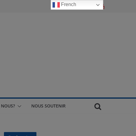
French
 NOUS?
NOUS SOUTENIR