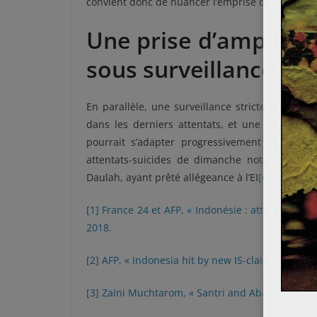
convient donc de nuancer l’emprise de l’EI sur l’
Une prise d’ampleur 
sous surveillance
En parallèle, une surveillance stricte est à m
dans les derniers attentats, et une communica
pourrait s’adapter progressivement au terrain
attentats-suicides de dimanche notamment o
Daulah, ayant prêté allégeance à l’EI
[6]
.
[1]
France 24 et AFP, « Indonésie : attentat suic
2018.
[2]
AFP, « Indonesia hit by new IS-claimed attack
[3]
Zaini Muchtarom, « Santri and Abangan in Java