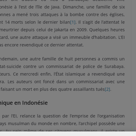
onésie à l’est de l’île de Java. Dimanche, une famille de six
onnes a mené trois attaques à la bombe contre des églises,
nt 14 morts selon le dernier bilan
[1]
. Il s’agit de l’attentat le
meurtrier depuis celui de Jakarta en 2009. Quelques heures
tard, une autre attaque a visé un immeuble d’habitation. L’EI
as encore revendiqué ce dernier attentat.
endemain, une autre famille de huit personnes a commis un
ntat-suicide contre un commissariat de police de Surabaya.
eurs. Ce mercredi enfin, l’État islamique a revendiqué une
tra. Les auteurs ont foncé dans un commissariat avec une
 faisant un mort en plus des quatre assaillants tués
[2]
.
mique en Indonésie
 par l’EI, relance la question de l’emprise de l’organisation
er pays musulman du monde en nombre, l’archipel possède une
es. Au sein même de ses citoyens musulmans, il existe un