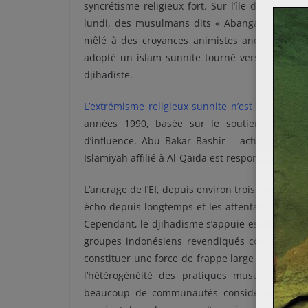
syncrétisme religieux fort. Sur l’île de Java p
lundi, des musulmans dits « Abangan » cohabit
mêlé à des croyances animistes anciennes, ta
adopté un islam sunnite tourné vers le Moyen
djihadiste.
L’extrémisme religieux sunnite n’est pas nouve
années 1990, basée sur le soutien des leade
d’influence. Abu Bakar Bashir – actuellement
Islamiyah affilié à Al-Qaïda est responsable des 
L’ancrage de l’EI, depuis environ trois ans, doit
écho depuis longtemps et les attentats prenne
Cependant, le djihadisme s’appuie essentielle
groupes indonésiens revendiqués comme pro-E
constituer une force de frappe large actuelleme
l’hétérogénéité des pratiques musulmanes co
beaucoup de communautés considérant comme