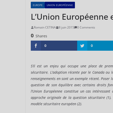
EUROPE
UNION EUROPÉENNE
L’Union Européenne et
Romain CETINA
8 juin 2015
0 Comments
0
Shares
0
0
S’il est un enjeu qui occupe une place de premi
sécuritaire. L’adoption récente par le Canada ou l
renseignements en sont un exemple récent. Poser la 
question de son équilibre avec certains droits fo
l’Union Européenne constitue un cas intéressant de
approche originale de la question sécuritaire (1), 
modèle sécuritaire européen (2).