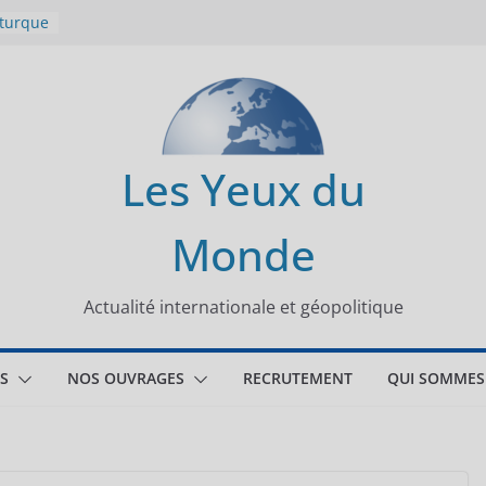
 turque
t
lit
s de la
Les Yeux du
seaux
Monde
tional
Actualité internationale et géopolitique
S
NOS OUVRAGES
RECRUTEMENT
QUI SOMMES