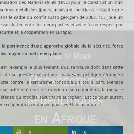
ganisation des Nations Unies (ONU) pour la construction d’un
nnes mobilisées (juges, magistrat, policiers), il s’agit d’une
Dans le cadre du conflit russo-géorgien de 2008, l’UE joue un
ssez-le-feu entre les deux parties et veille à son respect par
écurité et la coopération en Europe).
 la pertinence d’une approche globale de la sécurité, force
 les moyens à mettre en place.
st l’exemple le plus évident. L’UE se trouve donc dans cette
gée de la question sécuritaire mais sans politique étrangère
tte contre le terrorisme constitue un cas à part. Menace
e sécurité intérieure et extérieure se confondent, la menace
a défense du modèle sécuritaire européen. Est-ce pour autant
une coopération renforcée pour les Etats membres?
0
0