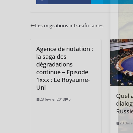
Les migrations intra-africaines
Agence de notation :
la saga des
dégradations
continue – Episode
1xxx : Le Royaume-
Uni
Quel a
23 février 2013
0
dialo
Russie
20 déc