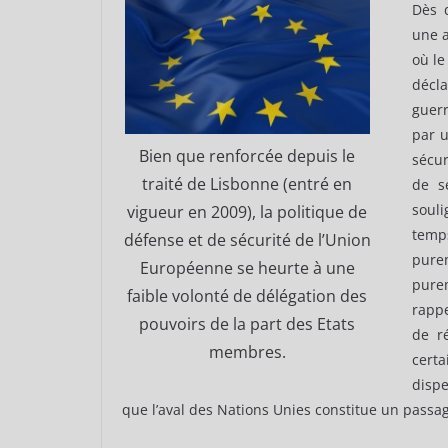
Dès 
une a
où le
décla
guerr
par 
Bien que renforcée depuis le
sécur
traité de Lisbonne (entré en
de s
souli
vigueur en 2009), la politique de
temp
défense et de sécurité de l’Union
pure
Européenne se heurte à une
pure
faible volonté de délégation des
rappe
pouvoirs de la part des Etats
de r
membres.
certa
disp
que l’aval des Nations Unies constitue un passage