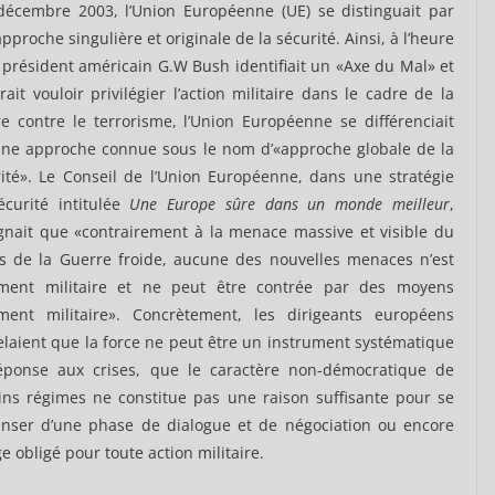
décembre 2003, l’Union Européenne (UE) se distinguait par
pproche singulière et originale de la sécurité. Ainsi, à l’heure
 président américain G.W Bush identifiait un «Axe du Mal» et
rait vouloir privilégier l’action militaire dans le cadre de la
e contre le terrorisme, l’Union Européenne se différenciait
une approche connue sous le nom d’«approche globale de la
ité». Le Conseil de l’Union Européenne, dans une stratégie
écurité intitulée
Une Europe sûre dans un monde meilleur
,
gnait que «contrairement à la menace massive et visible du
s de la Guerre froide, aucune des nouvelles menaces n’est
ment militaire et ne peut être contrée par des moyens
ment militaire». Concrètement, les dirigeants européens
laient que la force ne peut être un instrument systématique
éponse aux crises, que le caractère non-démocratique de
ins régimes ne constitue pas une raison suffisante pour se
enser d’une phase de dialogue et de négociation ou encore
 obligé pour toute action militaire.