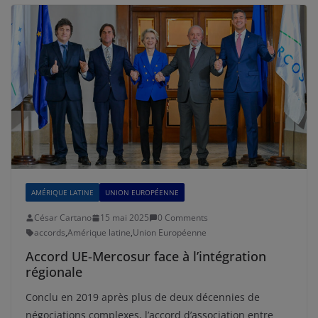
AMÉRIQUE LATINE
UNION EUROPÉENNE
César Cartano
15 mai 2025
0 Comments
accords
,
Amérique latine
,
Union Européenne
Accord UE-Mercosur face à l’intégration
régionale
Conclu en 2019 après plus de deux décennies de
négociations complexes, l’accord d’association entre