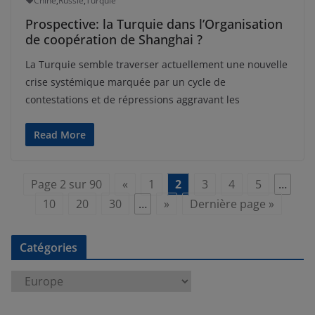
Chine
,
Russie
,
Turquie
Prospective: la Turquie dans l’Organisation
de coopération de Shanghai ?
La Turquie semble traverser actuellement une nouvelle
crise systémique marquée par un cycle de
contestations et de répressions aggravant les
Read More
Page 2 sur 90
«
1
2
3
4
5
…
10
20
30
…
»
Dernière page »
Catégories
C
a
t