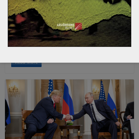
Agathe Mallégol
15 janvier 2026
0 Comments
Biélorussie : l’Algérie comme pont
stratégique africain
En décembre 2025, l’Algérie et la Biélorussie ont franchi
une nouvelle étape significative dans leurs relations
bilatérales. La série d’accords
Read More