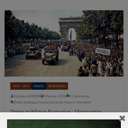
1939 - 1973
FRANCE
RESSOURCES
Esteban MORON
9 février 2026
0 Comments
Dette publique
,
France
,
Seconde Guerre mondiale
Dette publique française : l’économie
nationale à la Libération (1/3)