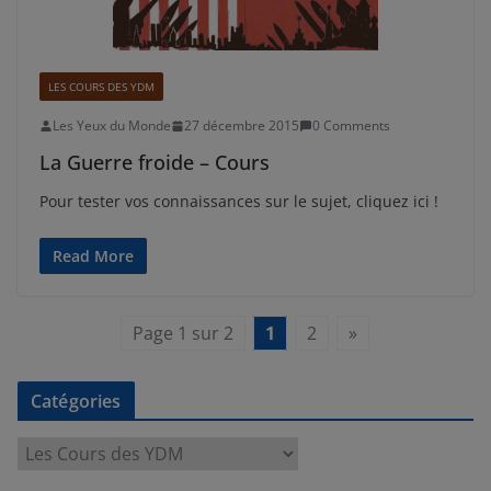
LES COURS DES YDM
Les Yeux du Monde
27 décembre 2015
0 Comments
La Guerre froide – Cours
Pour tester vos connaissances sur le sujet, cliquez ici !
Read More
Page 1 sur 2
1
2
»
Catégories
C
a