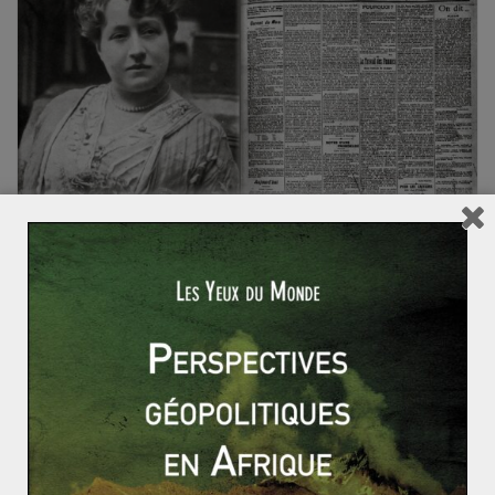
LES COURS DES YDM
Marc GERARD
8 mars 2016
0 Comments
L’entrée tardive des femmes dans l’Histoire
française (1/2)
En ce 8 mars, on fête la Journée internationale des
droits de la femme, officialisée en 1977 par l’ONU et