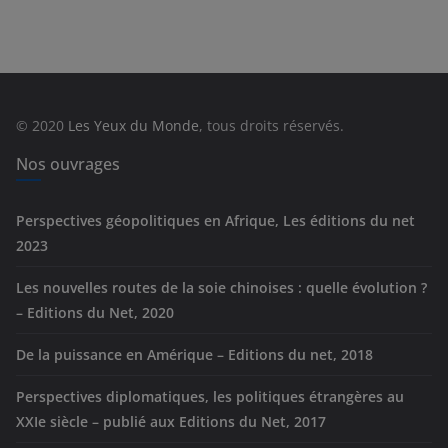
t
é
g
o
r
© 2020
Les Yeux du Monde
, tous droits réservés.
i
e
Nos ouvrages
s
Perspectives géopolitiques en Afrique, Les éditions du net
2023
Les nouvelles routes de la soie chinoises : quelle évolution ?
– Editions du Net, 2020
De la puissance en Amérique – Editions du net, 2018
Perspectives diplomatiques, les politiques étrangères au
XXIe siècle – publié aux Editions du Net, 2017