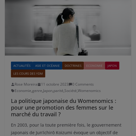
ACTUALITÉS
ASIE ET OCÉANIE
DOCTRINES
ECONOMIE
JAPON
LES COURS DES YDM
Rose Moreira
11 octobre 2023
0 Comments
Economie
,
genre
,
Japon
,
parité
,
Société
,
Womenomics
La politique japonaise du Womenomics :
pour une promotion des femmes sur le
marché du travail ?
En 2003, pour la toute première fois, le gouvernement
japonais de Jun’ichirō Koizumi évoque un objectif de