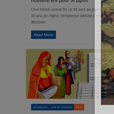
nouvelle ère pour le Japon
L’ère Heisei prend fin ce 30 avril au Japon. Après
30 ans de règne, l’empereur Akihito a pris la
décision
Read More
ACTUALITÉS
ASIE ET OCÉANIE
INDE