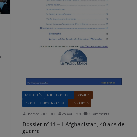
a
ACTUALITÉS
ASIE ET OCÉANIE
DOSSIERS
PROCHE ET MOYEN-ORIENT
RESSOURCES
Thomas CIBOULET
25 avril 2019
0 Comments
Dossier n°11 – L’Afghanistan, 40 ans de
guerre