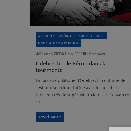
ACTUALITÉS
AMÉRIQUE
AMÉRIQUE LATINE
MONDIALISATION ET ENJEUX
Solène VIZIER
1 mai 2019
1 Comment
Odebrecht : le Pérou dans la
tourmente
La tornade politique d’Odebrecht continue de
sévir en Amérique Latine avec le suicide de
l’ancien Président péruvien Alan García. Mercre
17
Read More