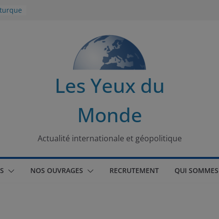
 turque
t
lit
s de la
Les Yeux du
seaux
Monde
tional
Actualité internationale et géopolitique
S
NOS OUVRAGES
RECRUTEMENT
QUI SOMMES