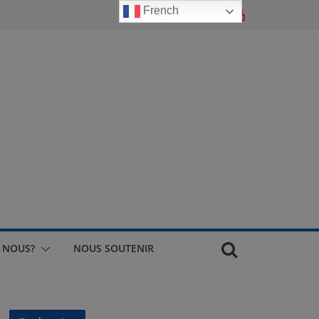
French
 NOUS?
NOUS SOUTENIR