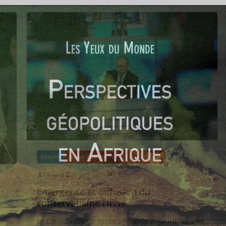
EUROPE
RUSSIE ET ESPACES POST-SOVIÉTIQUES
XavierB
28 avril 2019
0 Comments
Emergence et diffusion du
conservatisme russe
Le conservatisme russe présente aujourd’hui une