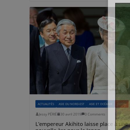
ACTUALITÉS
ASIE DU NORD-EST
ASIE ET OCÉANIE
JAPON
Jessy PÉRIÉ
30 avril 2019
0 Comments
L’empereur Akihito laisse place à une