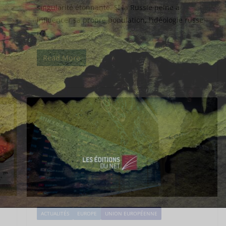
singularité étonnante. Si la Russie peine à
influencer sa propre population, l’idéologie russe
n’a
Read More
ACTUALITÉS
EUROPE
UNION EUROPÉENNE