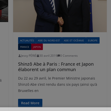
ACTUALITÉS
ASIE DU NORD-EST
ASIE ET OCÉANIE
EUROPE
FRANCE
JAPON
Jessy PÉRIÉ
30 avril 2019
0 Comments
Shinzô Abe à Paris : France et Japon
élaborent un plan commun
Du 22 au 29 avril, le Premier Ministre japonais
di
Shinzô Abe s’est rendu dans six pays (ainsi qu’à
Bruxelles en
Read More